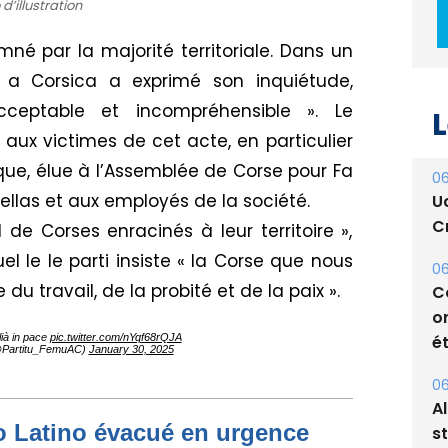
d’illustration
 par la majorité territoriale. Dans un
L
a Corsica a exprimé son inquiétude,
acceptable et incompréhensible ». Le
06
ux victimes de cet acte, en particulier
U
que, élue à l’Assemblée de Corse pour Fa
Cr
ellas et aux employés de la société.
06
l de Corses enracinés à leur territoire »,
C
 le le parti insiste « la Corse que nous
o
du travail, de la probité et de la paix ».
ét
06
ià in pace
pic.twitter.com/nYqf68rQJA
@Partitu_FemuAC)
January 30, 2025
A
s
05
to Latino évacué en urgence