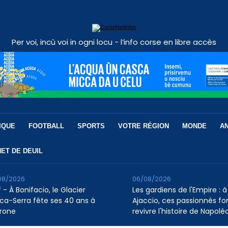
Per voi, incù voi in ogni locu - l’info corse en libre accès
IQUE
FOOTBALL
SPORTS
VOTRE RÉGION
MONDE
A
ET DE DEUIL
08/2026
06/08/2026
 - À Bonifacio, le Glacier
Les gardiens de l'Empire : à
ca-Serra fête ses 40 ans à
Ajaccio, ces passionnés fo
rone
revivre l'histoire de Napolé