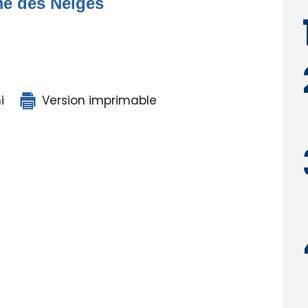
me des Neiges
i
Version imprimable