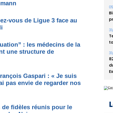
Bi
simann
p
31
dez-vous de Ligue 3 face au
T
i
t
31
ituation” : les médecins de la
8
nt une structure de
d
E
rançois Gaspari : « Je suis
ai pas envie de regarder nos
L
 de fidèles réunis pour le