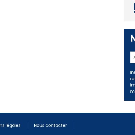
In
re
im
me
ns légales
Nous contacter