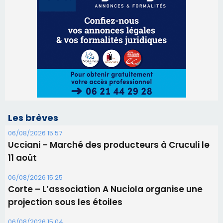
Les brèves
06/08/2026 15:57
Ucciani – Marché des producteurs à Cruculi le
11 août
06/08/2026 15:25
Corte – L’association A Nuciola organise une
projection sous les étoiles
06/08/2026 15:04
Alata - Soirée Tango Argentin au stade de San
Benedetto
05/08/2026 09:53
Biguglia : messe de la Sainte-Marie et
procession le 14 août
31/07/2026 08:24
Tennis - Début ce week-end du tournoi du
RCPV