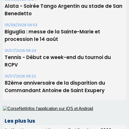
31/07/2026 08:22
82ème anniversaire de la disparition du
Commandant Antoine de Saint Exupery
Les plus lus
Satine Nomary est la nouvelle Miss Corse 2026
Éclipse du 12 août : la Corse aux premières loges
d'un spectacle qui ne reviendra pas avant 2081
Éclipse du 12 août : Où s'installer en Corse pour
profiter pleinement du spectacle ?
En Corse, un début de saison marqué par une
consommation en recul dans les restaurants
La gendarmerie alerte les restaurateurs corses
face à une nouvelle escroquerie au faux vendeur de