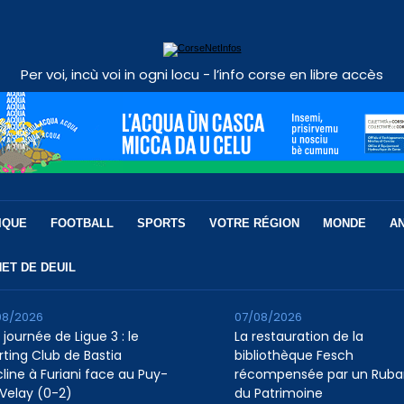
Per voi, incù voi in ogni locu - l’info corse en libre accès
IQUE
FOOTBALL
SPORTS
VOTRE RÉGION
MONDE
A
ET DE DEUIL
08/2026
07/08/2026
 journée de Ligue 3 : le
La restauration de la
rting Club de Bastia
bibliothèque Fesch
cline à Furiani face au Puy-
récompensée par un Ruba
Velay (0-2)
du Patrimoine