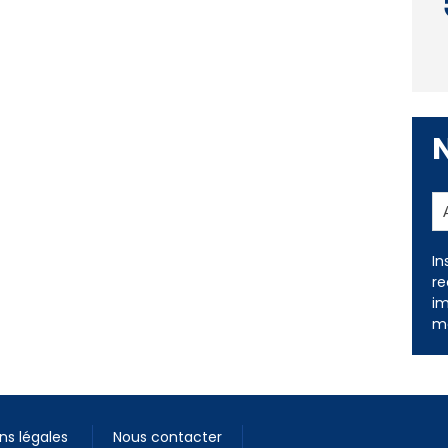
In
re
im
me