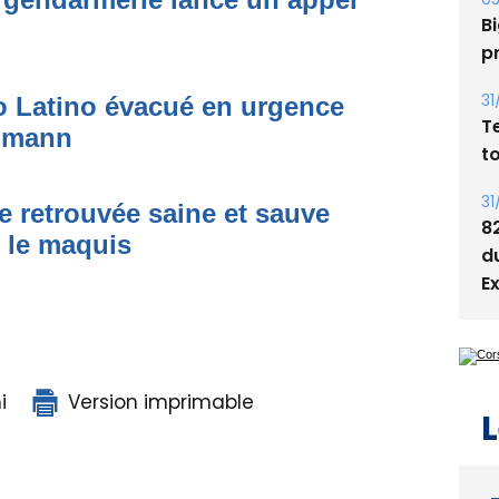
s
05
Bi
to Latino évacué en urgence
p
simann
31
T
t
e retrouvée saine et sauve
s le maquis
31
8
d
E
i
Version imprimable
L