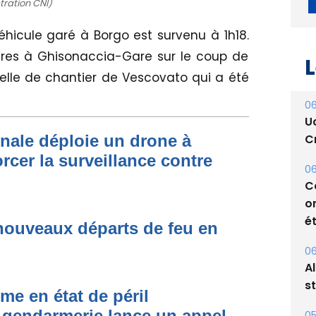
stration CNI)
éhicule garé à Borgo est survenu à 1h18.
res à Ghisonaccia-Gare sur le coup de
pelle de chantier de Vescovato qui a été
L
onale déploie un drone à
06
U
rcer la surveillance contre
Cr
06
C
nouveaux départs de feu en
o
ét
06
me en état de péril
A
 gendarmerie lance un appel