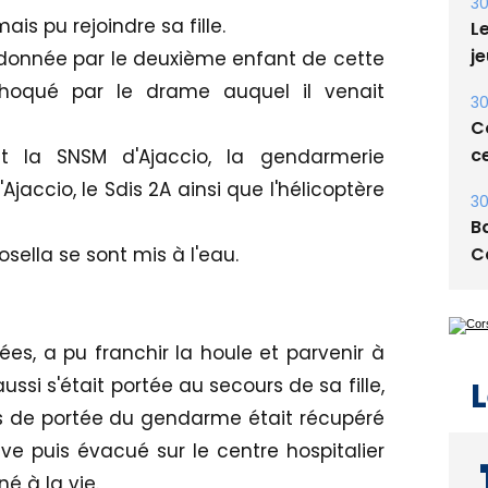
E
ais pu rejoindre sa fille.
30
 donnée par le deuxième enfant de cette
Le
, choqué par le drame auquel il venait
je
30
t la SNSM d'Ajaccio, la gendarmerie
Co
jaccio, le Sdis 2A ainsi que l'hélicoptère
ce
30
ella se sont mis à l'eau.
Ba
C
es, a pu franchir la houle et parvenir à
ussi s'était portée au secours de sa fille,
, hors de portée du gendarme était récupéré
L
e puis évacué sur le centre hospitalier
é à la vie.