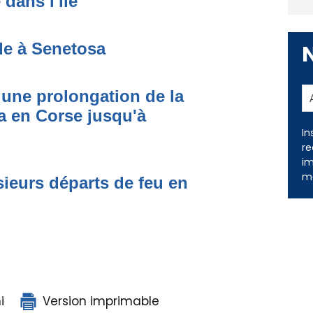
dans l'île
de à Senetosa
une prolongation de la
 en Corse jusqu'à
In
re
ieurs départs de feu en
im
me
i
Version imprimable