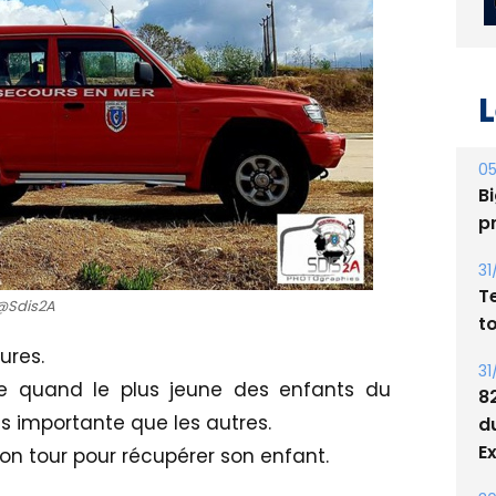
L
05
Bi
p
@Sdis2A
31
T
eures.
t
age quand le plus jeune des enfants du
s importante que les autres.
31
8
 son tour pour récupérer son enfant.
d