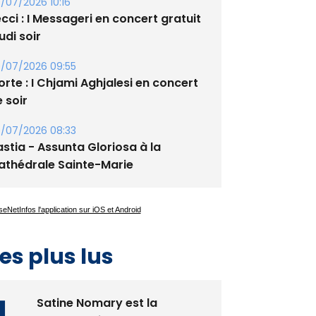
xupery
/07/2026 10:16
cci : I Messageri en concert gratuit
udi soir
/07/2026 09:55
rte : I Chjami Aghjalesi en concert
 soir
/07/2026 08:33
stia - Assunta Gloriosa à la
athédrale Sainte-Marie
es plus lus