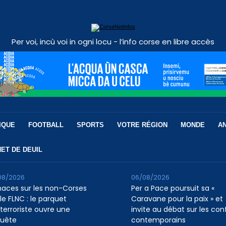
Per voi, incù voi in ogni locu - l’info corse en libre accès
IQUE
FOOTBALL
SPORTS
VOTRE RÉGION
MONDE
A
ET DE DEUIL
08/2026
06/08/2026
aces sur les non-Corses
Per a Pace poursuit sa «
le FLNC : le parquet
Caravane pour la paix » et
iterroriste ouvre une
invite au débat sur les conf
uête
contemporains