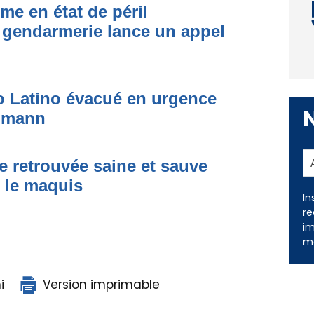
me en état de péril
 gendarmerie lance un appel
to Latino évacué en urgence
simann
e retrouvée saine et sauve
s le maquis
In
re
im
me
i
Version imprimable