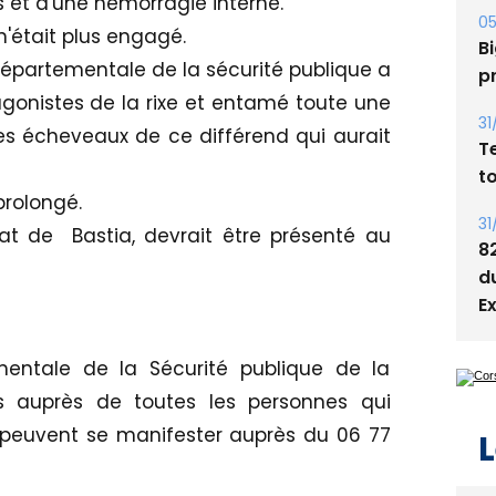
A
 et d'une hémorragie interne.
s
n'était plus engagé.
épartementale de la sécurité publique a
05
gonistes de la rixe et entamé toute une
Bi
p
les écheveaux de ce différend qui aurait
31
prolongé.
T
t
t de Bastia, devrait être présenté au
31
8
d
E
ementale de la Sécurité publique de la
 auprès de toutes les personnes qui
s peuvent se manifester auprès du 06 77