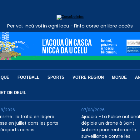
Per voi, incù voi in ogni locu - l’info corse en libre accès
IQUE
FOOTBALL
SPORTS
VOTRE RÉGION
MONDE
A
ET DE DEUIL
08/2026
07/08/2026
isme : le trafic en légère
Ajaccio - La Police nationa
se en juillet dans les ports
déploie un drone à Saint
aéroports corses
Antoine pour renforcer la
surveillance contre les