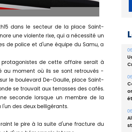
2h15 dans le secteur de la place Saint-
gnore une violente rixe, qui a nécessité un
es de police et d'une équipe du Samu, a
L
 protagonistes de cette affaire serait à
06
té au moment où ils se sont retrouvés -
U
Cr
- sur le boulevard De-Gaulle, place Saint-
nde se trouvait aux terrasses des cafés.
06
d'une seconde lorsque un membre de la
C
o
 l'un des deux belligérants.
ét
aint le pire à la suite d'une fracture du
06