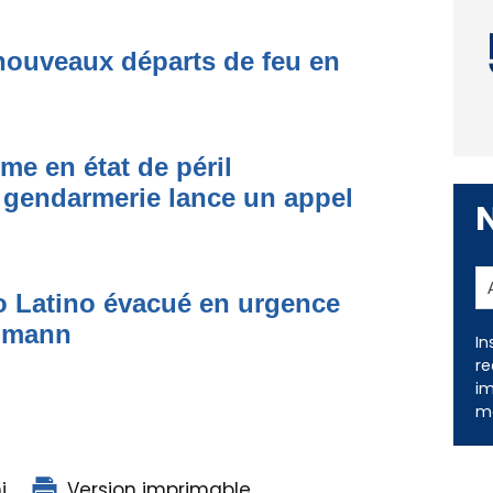
nouveaux départs de feu en
me en état de péril
 gendarmerie lance un appel
In
to Latino évacué en urgence
re
simann
im
me
i
Version imprimable