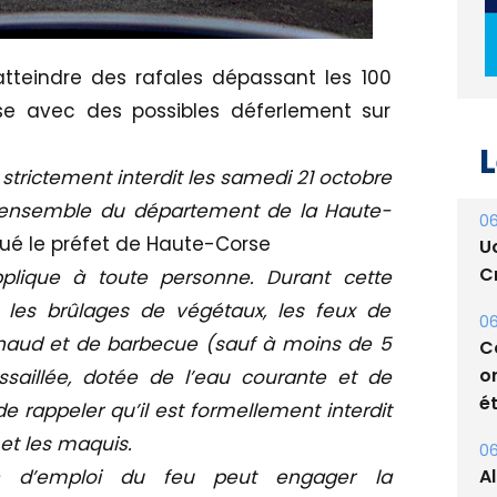
 atteindre des rafales dépassant les 100
L
e avec des possibles déferlement sur
06
 strictement interdit les samedi 21 octobre
U
l’ensemble du département de la Haute-
Cr
é le préfet de Haute-Corse
06
applique à toute personne. Durant cette
C
 les brûlages de végétaux, les feux de
o
chaud et de barbecue (sauf à moins de 5
ét
saillée, dotée de l’eau courante et de
06
 de rappeler qu’il est formellement interdit
A
 et les maquis.
s
ion d’emploi du feu peut engager la