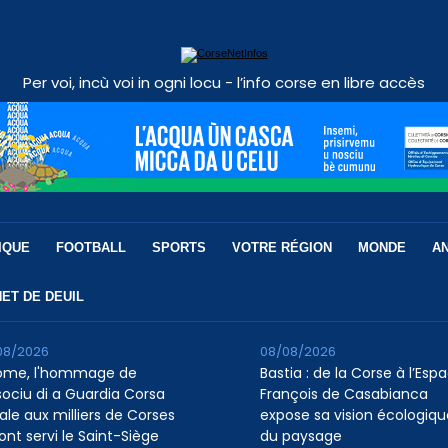
Per voi, incù voi in ogni locu - l’info corse en libre accès
IQUE
FOOTBALL
SPORTS
VOTRE RÉGION
MONDE
A
ET DE DEUIL
08/2026
08/08/2026
ome, l'hommage de
Bastia : de la Corse à l’Esp
ssociu di a Guardia Corsa
François de Casabianca
ale aux milliers de Corses
expose sa vision écologiqu
ont servi le Saint-Siège
du paysage