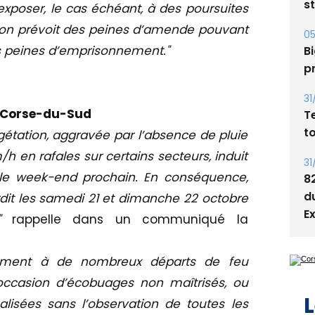
05
l’exposer, le cas échéant, à des poursuites
Bi
tion prévoit des peines d’amende pouvant
p
es peines d’emprisonnement."
31
T
t
a Corse-du-Sud
31
gétation, aggravée par l’absence de pluie
8
h en rafales sur certains secteurs, induit
d
 le week-end prochain. En conséquence,
E
erdit les samedi 21 et dimanche 22 octobre
t"
rappelle dans un communiqué la
galement à de nombreux départs de feu
L
l’occasion d’écobuages non maîtrisés, ou
alisées sans l’observation de toutes les