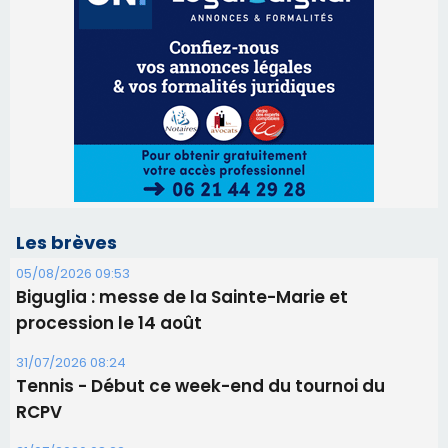
Les brèves
05/08/2026 09:53
Biguglia : messe de la Sainte-Marie et
procession le 14 août
31/07/2026 08:24
Tennis - Début ce week-end du tournoi du
RCPV
31/07/2026 08:22
82ème anniversaire de la disparition du
Commandant Antoine de Saint Exupery
30/07/2026 10:16
Lecci : I Messageri en concert gratuit jeudi soir
30/07/2026 09:55
Corte : I Chjami Aghjalesi en concert ce soir
30/07/2026 08:33