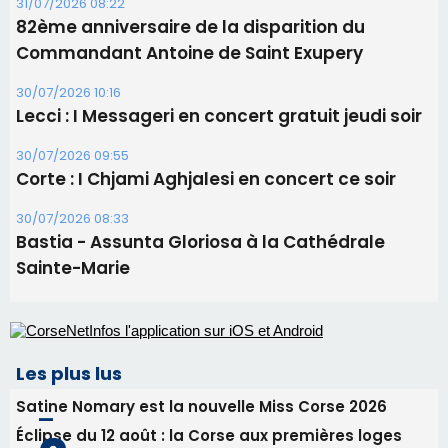
Bastia - Assunta Gloriosa à la Cathédrale
Sainte-Marie
Les plus lus
Satine Nomary est la nouvelle Miss Corse 2026
Éclipse du 12 août : la Corse aux premières loges
d'un spectacle qui ne reviendra pas avant 2081
La gendarmerie alerte les restaurateurs corses
face à une nouvelle escroquerie au faux vendeur de
vin
Deux jeunes Ajacciens sur la voie de la médecine
militaire
En Corse, un début de saison marqué par une
consommation en recul dans les restaurants