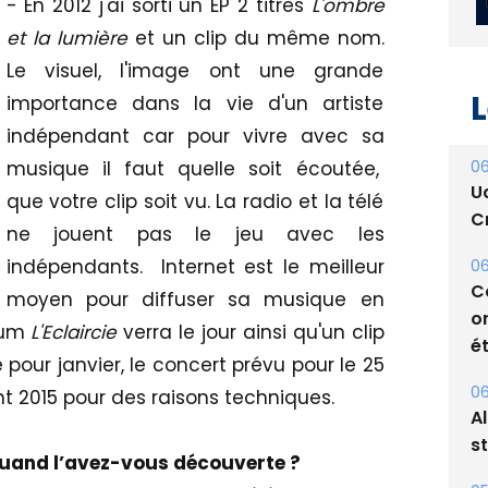
- En 2012 j'ai sorti un EP 2 titres
L'ombre
et la lumière
et un clip du même nom.
Le visuel, l'image ont une grande
L
importance dans la vie d'un artiste
indépendant car pour vivre avec sa
06
musique il faut quelle soit écoutée,
U
que votre clip soit vu. La radio et la télé
Cr
ne jouent pas le jeu avec les
indépendants. Internet est le meilleur
06
C
moyen pour diffuser sa musique en
o
lbum
L'Eclaircie
verra le jour ainsi qu'un clip
ét
our janvier, le concert prévu pour le 25
06
t 2015 pour des raisons techniques.
A
s
 quand l’avez-vous découverte ?