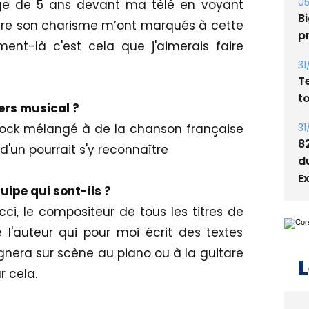
05
âge de 5 ans devant ma télé en voyant
Bi
être son charisme m’ont marqués à cette
p
nt-là c'est cela que j'aimerais faire
31
T
t
ers musical ?
31
rock mélangé à de la chanson française
8
 d'un pourrait s'y reconnaître
d
E
ipe qui sont-ils ?
ci, le compositeur de tous les titres de
l'auteur qui pour moi écrit des textes
nera sur scène au piano ou à la guitare
L
r cela.