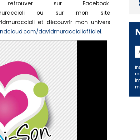
trouver sur Facebook
avid.muraccioli ou sur mon site
vidmuraccioli et découvrir mon univers
undcloud.com/davidmuraccioliofficiel
.
In
re
im
me