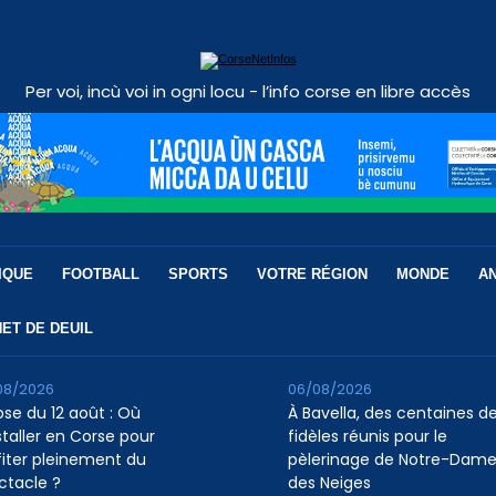
Per voi, incù voi in ogni locu - l’info corse en libre accès
IQUE
FOOTBALL
SPORTS
VOTRE RÉGION
MONDE
A
ET DE DEUIL
08/2026
06/08/2026
pse du 12 août : Où
À Bavella, des centaines d
staller en Corse pour
fidèles réunis pour le
fiter pleinement du
pèlerinage de Notre-Dam
ctacle ?
des Neiges