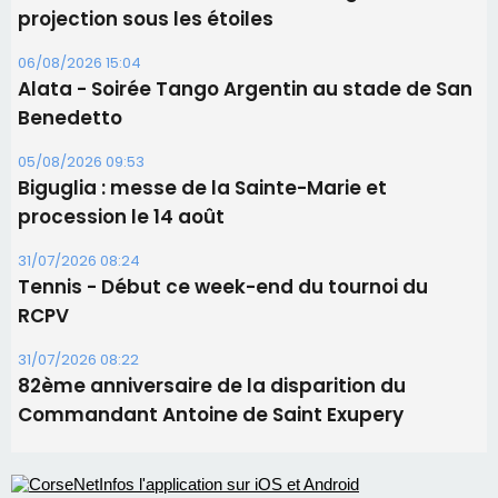
31/07/2026 08:24
Tennis - Début ce week-end du tournoi du
RCPV
31/07/2026 08:22
82ème anniversaire de la disparition du
Commandant Antoine de Saint Exupery
Les plus lus
Satine Nomary est la nouvelle Miss Corse 2026
Éclipse du 12 août : la Corse aux premières loges
d'un spectacle qui ne reviendra pas avant 2081
En Corse, un début de saison marqué par une
consommation en recul dans les restaurants
La gendarmerie alerte les restaurateurs corses
face à une nouvelle escroquerie au faux vendeur de