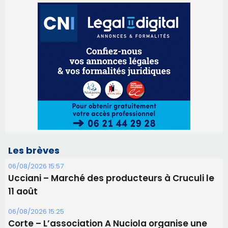
Les brèves
06/08/2026 15:57
Ucciani – Marché des producteurs à Cruculi le
11 août
06/08/2026 15:25
Corte – L’association A Nuciola organise une
projection sous les étoiles
06/08/2026 15:04
Alata - Soirée Tango Argentin au stade de San
Benedetto
05/08/2026 09:53
Biguglia : messe de la Sainte-Marie et
procession le 14 août