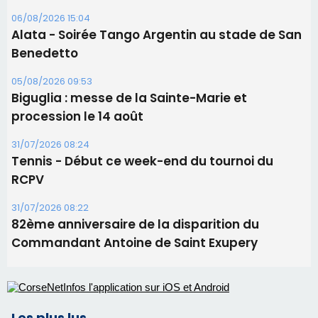
31/07/2026 08:24
Tennis - Début ce week-end du tournoi du
RCPV
31/07/2026 08:22
82ème anniversaire de la disparition du
Commandant Antoine de Saint Exupery
Les plus lus
Satine Nomary est la nouvelle Miss Corse 2026
Éclipse du 12 août : la Corse aux premières loges
d'un spectacle qui ne reviendra pas avant 2081
La gendarmerie alerte les restaurateurs corses
face à une nouvelle escroquerie au faux vendeur de
vin