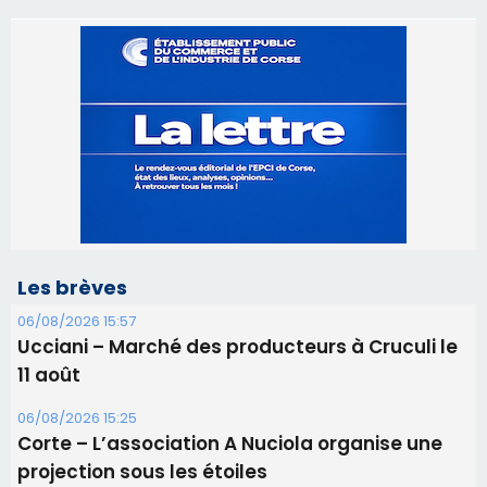
Les brèves
06/08/2026 15:57
Ucciani – Marché des producteurs à Cruculi le
11 août
06/08/2026 15:25
Corte – L’association A Nuciola organise une
projection sous les étoiles
06/08/2026 15:04
Alata - Soirée Tango Argentin au stade de San
Benedetto
05/08/2026 09:53
Biguglia : messe de la Sainte-Marie et
procession le 14 août