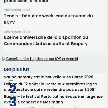
Les plus lus
Satine Nomary est la nouvelle Miss Corse 2026
Éclipse du 12 août : la Corse aux premières loges
d'un spectacle qui ne reviendra pas avant 2081
Bastia – Le festival Porto Latino évacué en urgence
avant le concert de Mosimann
En Corse, un début de saison marqué par une
consommation en recul dans les restaurants
La gendarmerie alerte les restaurateurs corses
face à une nouvelle escroquerie au faux vendeur de
vin
Newsletter