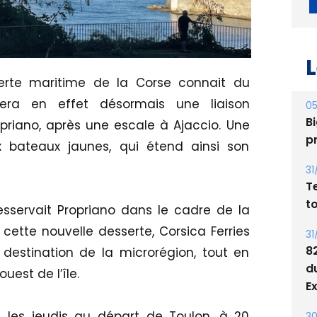
L
erte maritime de la Corse connait du
sera en effet désormais une liaison
05
Bi
riano, après une escale à Ajaccio. Une
p
 bateaux jaunes, qui étend ainsi son
31
T
t
desservait Propriano dans le cadre de la
cette nouvelle desserte, Corsica Ferries
31
8
à destination de la microrégion, tout en
d
uest de l’île.
E
s les jeudis au départ de Toulon, à 20
30