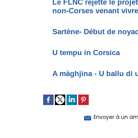
Le FLNC rejette le proje
non-Corses venant vivre 
Sartène- Début de noya
U tempu in Corsica
A màghjina - U ballu di 
Envoyer à un am