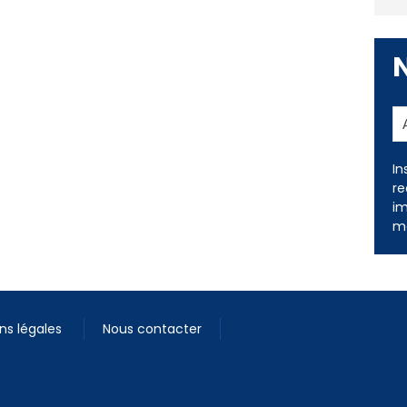
In
re
im
me
ns légales
Nous contacter