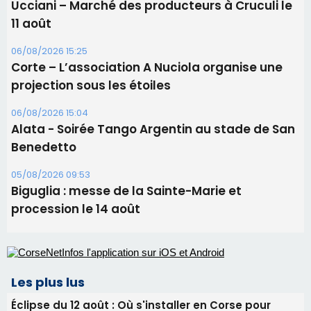
Alata - Soirée Tango Argentin au stade de San
Benedetto
05/08/2026 09:53
Biguglia : messe de la Sainte-Marie et
procession le 14 août
Les plus lus
Éclipse du 12 août : Où s'installer en Corse pour
profiter pleinement du spectacle ?
Satine Nomary est la nouvelle Miss Corse 2026
Éclipse du 12 août : la Corse aux premières loges
d'un spectacle qui ne reviendra pas avant 2081
Pene in capu - Bastia : il n'y a plus de limites…
En Corse, un début de saison marqué par une
consommation en recul dans les restaurants