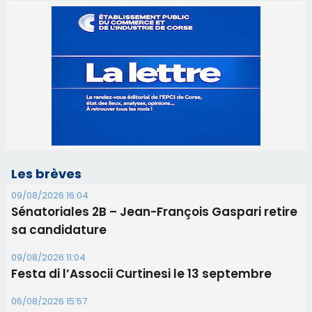
Les brèves
09/08/2026 16:04
Sénatoriales 2B – Jean-François Gaspari retire
sa candidature
09/08/2026 11:04
Festa di l’Associi Curtinesi le 13 septembre
06/08/2026 15:57
Ucciani – Marché des producteurs à Cruculi le
11 août
06/08/2026 15:25
Corte – L’association A Nuciola organise une
projection sous les étoiles
06/08/2026 15:04