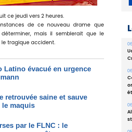
it ce jeudi vers 2 heures.
irconstances de ce nouveau drame que
déterminer, mais il semblerait que le
L
 le tragique accident.
06
U
to Latino évacué en urgence
Cr
simann
06
C
e retrouvée saine et sauve
o
s le maquis
ét
06
ses par le FLNC : le
A