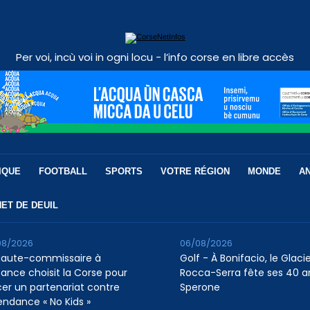
Per voi, incù voi in ogni locu - l’info corse en libre accès
IQUE
FOOTBALL
SPORTS
VOTRE RÉGION
MONDE
A
ET DE DEUIL
08/2026
06/08/2026
Haute-commissaire à
Golf - À Bonifacio, le Glaci
nfance choisit la Corse pour
Rocca-Serra fête ses 40 a
cer un partenariat contre
Sperone
tendance « No Kids »