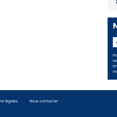
In
re
im
me
ns légales
Nous contacter