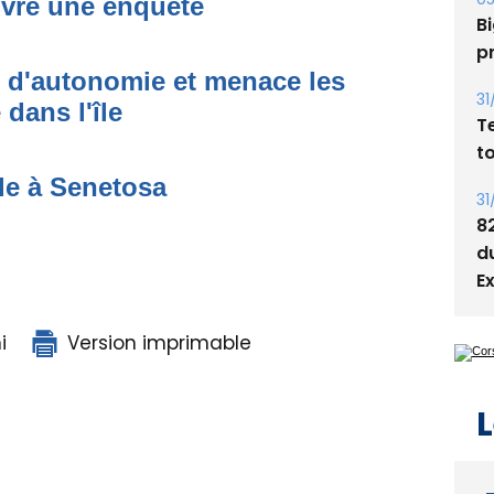
uvre une enquête
s
05
t d'autonomie et menace les
Bi
p
dans l'île
31
T
de à Senetosa
t
31
8
d
E
i
Version imprimable
L