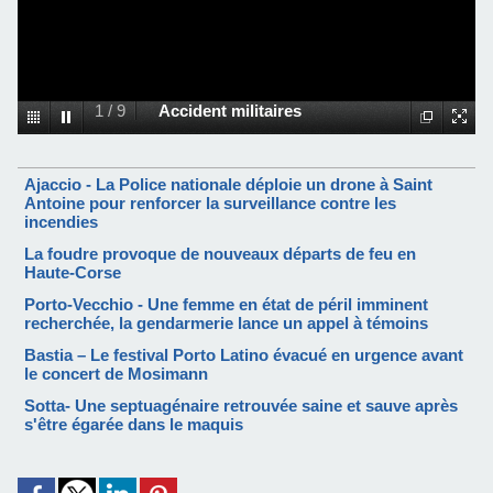
1
/
9
Accident militaires
Ajaccio - La Police nationale déploie un drone à Saint
Antoine pour renforcer la surveillance contre les
incendies
La foudre provoque de nouveaux départs de feu en
Haute-Corse
Porto-Vecchio - Une femme en état de péril imminent
recherchée, la gendarmerie lance un appel à témoins
Bastia – Le festival Porto Latino évacué en urgence avant
le concert de Mosimann
Sotta- Une septuagénaire retrouvée saine et sauve après
s'être égarée dans le maquis