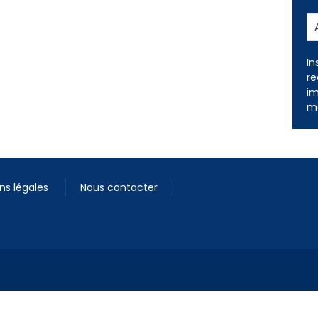
In
re
im
me
ns légales
Nous contacter