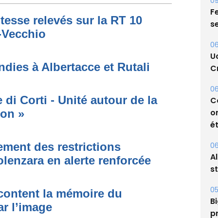
09
Fe
tesse relevés sur la RT 10
s
o-Vecchio
06
U
dies à Albertacce et Rutali
Cr
06
di Corti - Unité autour de la
C
o
ion »
ét
ment des restrictions
06
A
olenzara en alerte renforcée
s
05
acontent la mémoire du
Bi
ar l’image
p