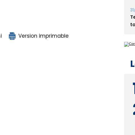
31
T
t
i
Version imprimable
L