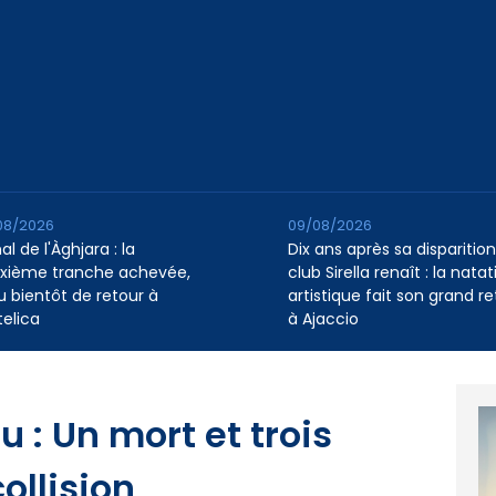
08/2026
09/08/2026
l de l'Àghjara : la
Dix ans après sa disparition,
xième tranche achevée,
club Sirella renaît : la natat
au bientôt de retour à
artistique fait son grand re
telica
à Ajaccio
 : Un mort et trois
ollision