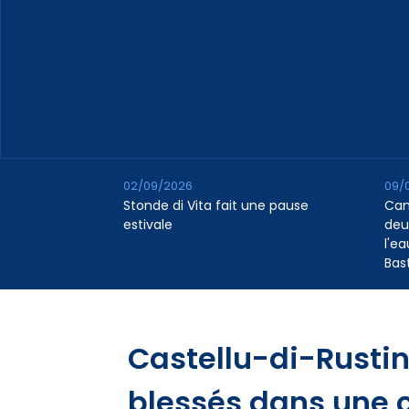
02/09/2026
09/
Stonde di Vita fait une pause
Cana
estivale
deu
l'e
Bas
Castellu-di-Rustinu
blessés dans une c