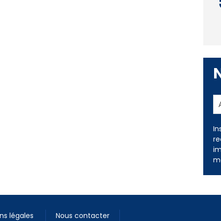
In
re
im
me