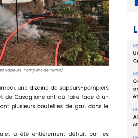
L
06
U
des Sapeurs-Pompiers de Piana)
Cr
samedi, une dizaine de sapeurs-pompiers
06
C
t de Casaglione ont dû faire face à un
o
ant plusieurs bouteilles de gaz, dans le
ét
06
A
alet a été entièrement détruit par les