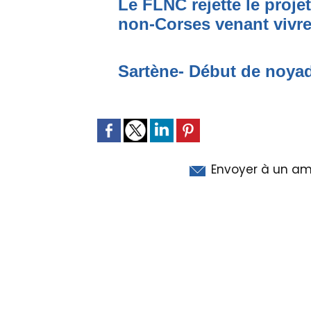
Le FLNC rejette le proje
non-Corses venant vivre 
Sartène- Début de noya
Envoyer à un am