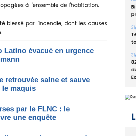
s
opagées à l'ensemble de l'habitation.
05
Bi
é blessé par l'incendie, dont les causes
p
e.
31
T
to Latino évacué en urgence
t
simann
31
8
e retrouvée saine et sauve
d
s le maquis
E
ses par le FLNC : le
uvre une enquête
L