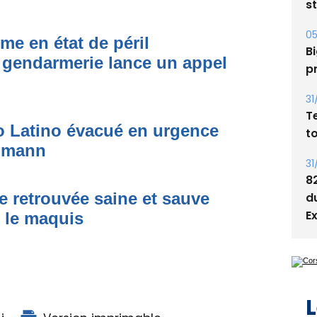
05
Bi
p
me en état de péril
 gendarmerie lance un appel
31
T
t
to Latino évacué en urgence
31
8
simann
d
E
e retrouvée saine et sauve
s le maquis
L