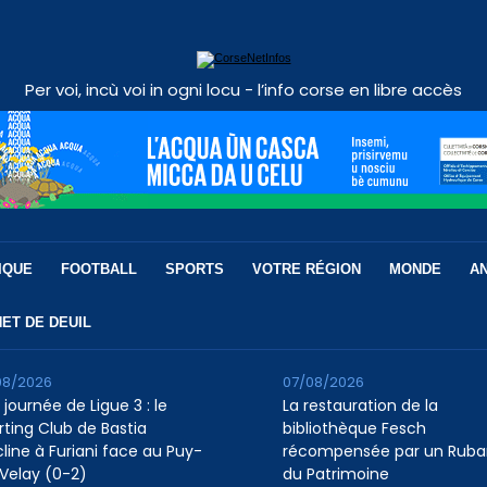
Per voi, incù voi in ogni locu - l’info corse en libre accès
IQUE
FOOTBALL
SPORTS
VOTRE RÉGION
MONDE
A
ET DE DEUIL
08/2026
07/08/2026
 journée de Ligue 3 : le
La restauration de la
rting Club de Bastia
bibliothèque Fesch
cline à Furiani face au Puy-
récompensée par un Ruba
Velay (0-2)
du Patrimoine