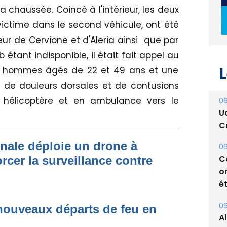
chaussée. Coincé à l'intérieur, les deux
victime dans le second véhicule, ont été
ur de Cervione et d'Aleria ainsi que par
L
étant indisponible, il était fait appel au
ux hommes âgés de 22 et 49 ans et une
06
de douleurs dorsales et de contusions
U
r hélicoptère et en ambulance vers le
Cr
06
C
onale déploie un drone à
o
rcer la surveillance contre
ét
06
A
s
nouveaux départs de feu en