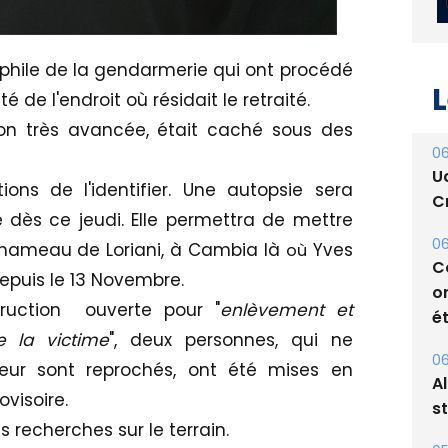
ophile de la gendarmerie qui ont procédé
de l'endroit où résidait le retraité.
on très avancée, était caché sous des
L
ions de l'identifier. Une autopsie sera
06
 dès ce jeudi. Elle permettra de mettre
U
Cr
 hameau de Loriani, à Cambia là
Yves
où
epuis le 13 Novembre.
06
truction ouverte pour "
enlèvement et
C
o
e la victime
", deux personnes, qui ne
ét
leur sont reprochés, ont été mises en
visoire.
06
A
s recherches sur le terrain.