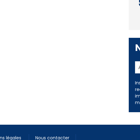
In
re
im
me