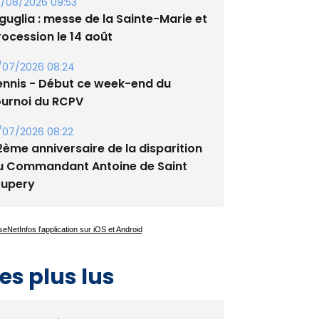
tade de San Benedetto
/08/2026 09:53
guglia : messe de la Sainte-Marie et
rocession le 14 août
/07/2026 08:24
ennis - Début ce week-end du
ournoi du RCPV
/07/2026 08:22
2ème anniversaire de la disparition
u Commandant Antoine de Saint
xupery
es plus lus