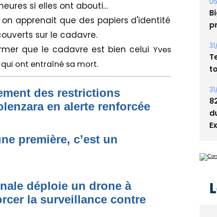
s
eures si elles ont abouti…
 on apprenait que des papiers d'identité
05
ouverts sur le cadavre.
Bi
p
irmer que le cadavre est bien celui
Yves
 qui ont entraîné sa mort.
31
T
t
ment des restrictions
olenzara en alerte renforcée
31
8
d
une première, c’est un
E
onale déploie un drone à
rcer la surveillance contre
L