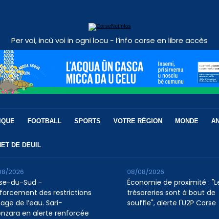
Per voi, incù voi in ogni locu - l’info corse en libre accès
IQUE
FOOTBALL
SPORTS
VOTRE RÉGION
MONDE
A
ET DE DEUIL
08/2026
08/08/2026
se-du-Sud -
Économie de proximité : "L
forcement des restrictions
trésoreries sont à bout de
age de l’eau. Sari-
souffle", alerte l'U2P Corse
enzara en alerte renforcée