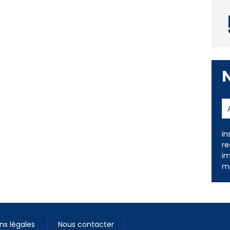
In
re
im
me
ns légales
Nous contacter