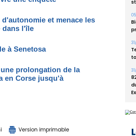
s
05
t d'autonomie et menace les
Bi
dans l'île
p
31
de à Senetosa
T
t
une prolongation de la
31
8
 en Corse jusqu'à
d
E
L
i
Version imprimable