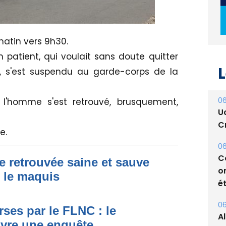
matin vers 9h30.
 patient, qui voulait sans doute quitter
L
, s'est suspendu au garde-corps de la
06
l'homme s'est retrouvé, brusquement,
U
Cr
e.
06
C
e retrouvée saine et sauve
o
s le maquis
ét
06
ses par le FLNC : le
A
uvre une enquête