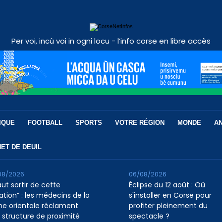
Per voi, incù voi in ogni locu - l’info corse en libre accès
IQUE
FOOTBALL
SPORTS
VOTRE RÉGION
MONDE
A
ET DE DEUIL
08/2026
06/08/2026
faut sortir de cette
Éclipse du 12 août : Où
ation” : les médecins de la
s'installer en Corse pour
ine orientale réclament
profiter pleinement du
 structure de proximité
spectacle ?