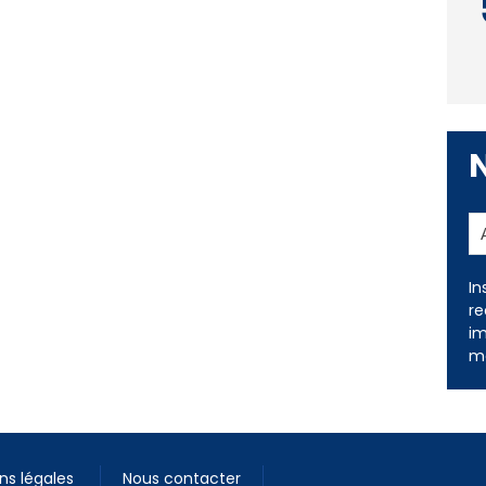
In
re
im
me
ns légales
Nous contacter