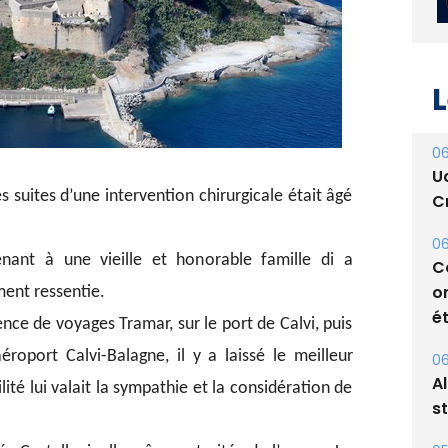
L
06
U
es suites d’une intervention chirurgicale était âgé
Cr
06
nant à une vieille et honorable famille di a
C
o
ment ressentie.
ét
ce de voyages Tramar, sur le port de Calvi, puis
éroport Calvi-Balagne, il y a laissé le meilleur
06
A
ité lui valait la sympathie et la considération de
s