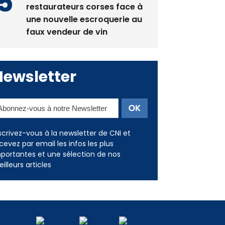
restaurateurs corses face à
une nouvelle escroquerie au
faux vendeur de vin
Newsletter
scrivez-vous à la newsletter de CNI et
cevez par email les infos les plus
portantes et une sélection de nos
illeurs articles