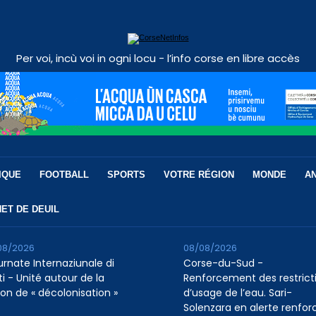
Per voi, incù voi in ogni locu - l’info corse en libre accès
IQUE
FOOTBALL
SPORTS
VOTRE RÉGION
MONDE
A
ET DE DEUIL
08/2026
08/08/2026
urnate Internaziunale di
Corse-du-Sud -
ti - Unité autour de la
Renforcement des restrict
ion de « décolonisation »
d’usage de l’eau. Sari-
Solenzara en alerte renfor