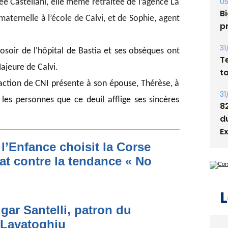
05
ée Castellani, elle même retraitée de l’agence La
Bi
maternelle à l’école de Calvi, et de Sophie, agent
p
31
osoir de l'hôpital de Bastia et ses obsèques ont
T
Majeure de Calvi.
t
action de CNI présente à son épouse, Thérèse, à
31
 les personnes que ce deuil afflige ses sincères
8
d
E
l’Enfance choisit la Corse
at contre la tendance « No
L
gar Santelli, patron du
 Lavatoghju