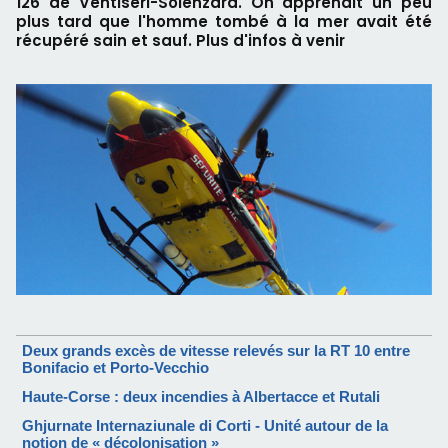
126 de Ventiseri-Solenzara. On apprenait un peu
plus tard que l'homme tombé à la mer avait été
récupéré sain et sauf. Plus d'infos à venir
Deux grands excès de vitesse relevés sur la RT 10 entre
Bonifacio et Porto-Vecchio
Haute-Corse : deux incendies à Albertacce et Rutali
Ghjurnate Internaziunale di Corti - Unité autour de la
notion de « décolonisation »