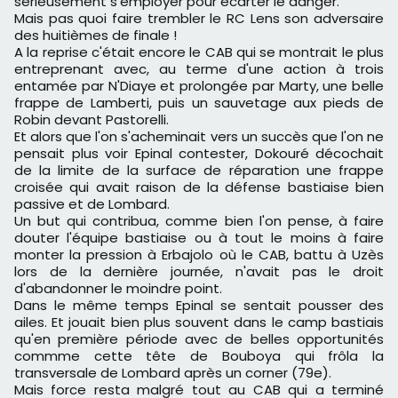
sérieusement s'employer pour écarter le danger.
Mais pas quoi faire trembler le RC Lens son adversaire
des huitièmes de finale !
A la reprise c'était encore le CAB qui se montrait le plus
entreprenant avec, au terme d'une action à trois
entamée par N'Diaye et prolongée par Marty, une belle
frappe de Lamberti, puis un sauvetage aux pieds de
Robin devant Pastorelli.
Et alors que l'on s'acheminait vers un succès que l'on ne
pensait plus voir Epinal contester, Dokouré décochait
de la limite de la surface de réparation une frappe
croisée qui avait raison de la défense bastiaise bien
passive et de Lombard.
Un but qui contribua, comme bien l'on pense, à faire
douter l'équipe bastiaise ou à tout le moins à faire
monter la pression à Erbajolo où le CAB, battu à Uzès
lors de la dernière journée, n'avait pas le droit
d'abandonner le moindre point.
Dans le même temps Epinal se sentait pousser des
ailes. Et jouait bien plus souvent dans le camp bastiais
qu'en première période avec de belles opportunités
commme cette tête de Bouboya qui frôla la
transversale de Lombard après un corner (79e).
Mais force resta malgré tout au CAB qui a terminé