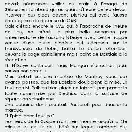
devait néanmoins veiller au grain à l'image de
Sébastien Lombard qui au quart d'heure de jeu devait
intervenir aux pieds devant Diehiou qui avait faussé
compagnie à la défense du CAB.
Mais c'était encore le CAB qui, à l'approche de l'heure
de jeu, se créait la plus belle occasion par
l'intermédiaire de Lassana N'Diaye avec cette frappe
venue d'une autre planète qui s'écrasait sur la
transversale de Robin, battu. Le ballon retombait
devant la cage spinalienne mais point de Bastiais à la
réception.
Et N'Diaye continuait mais Mangan s'arrachait pour
sauver son camp !
Mais c'était sur une montée de Monfray, venu aux
avants-postes, que les Bastiais doublaient la mise. En
tout cas M. Palhies bien placé ne laissait pas passer la
faute commmise par Diedhiou dans la surface de
réparation spinalienne.
Une aubaine dont profitait Pastorelli pour doubler la
marque.
Et Epinal dans tout ça?
Les héros de la Coupe n'ont rien montré jusqu'à la 41e
minute et ce tir de Chéré sur lequel Lombard dut