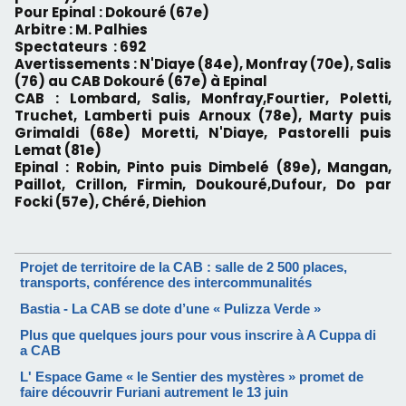
Pour Epinal : Dokouré (67e)
Arbitre : M. Palhies
Spectateurs : 692
Avertissements : N'Diaye (84e), Monfray (70e), Salis
(76) au CAB Dokouré (67e) à Epinal
CAB : Lombard, Salis, Monfray,Fourtier, Poletti,
Truchet, Lamberti puis Arnoux (78e), Marty puis
Grimaldi (68e) Moretti, N'Diaye, Pastorelli puis
Lemat (81e)
Epinal : Robin, Pinto puis Dimbelé (89e), Mangan,
Paillot, Crillon, Firmin, Doukouré,Dufour, Do par
Focki (57e), Chéré, Diehion
Projet de territoire de la CAB : salle de 2 500 places,
transports, conférence des intercommunalités
Bastia - La CAB se dote d’une « Pulizza Verde »
Plus que quelques jours pour vous inscrire à A Cuppa di
a CAB
L' Espace Game « le Sentier des mystères » promet de
faire découvrir Furiani autrement le 13 juin