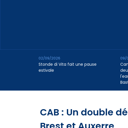
02/09/2026
09/
Stonde di Vita fait une pause
Cana
estivale
deu
l'e
Bas
CAB : Un double dé
Brest et Auxerre