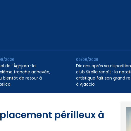
08/2026
09/08/2026
l de l'Àghjara : la
Dix ans après sa disparition,
xième tranche achevée,
club Sirella renaît : la natat
au bientôt de retour à
artistique fait son grand re
telica
à Ajaccio
placement périlleux à