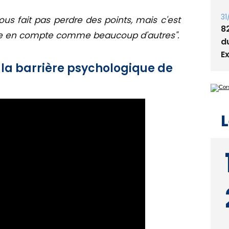
31
ous fait pas perdre des points, mais c'est
8
re en compte comme beaucoup d'autres".
d
E
 la barrière psychologique de
L