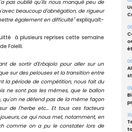
06
n'a pas oublié qu'ils nous manqué peu de
U
u'avec beaucoup d'abnégation, de rigueur
Cr
mettre également en difficulté"
expliquait-
06
C
uitté à plusieurs reprises cette semaine
o
e Folelli.
ét
06
nt de sortir d'Erbajolo pour aller sur un
A
que sur des pelouses et la transition entre
s
nt la période de compétition, nous fait du
05
is ne sont pas les mêmes, que le ballon
Bi
, qu'on ne défend pas de la même façon
p
ur de l'herbe etc… Et tous ces facteurs
31
joueurs, ce qui nous met, notamment, en
T
tch comme on a pu le constater lors de
t