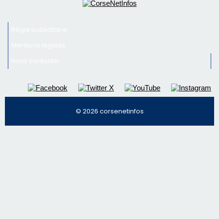
Inscrivez-vous à la newsletter de CNI et recevez par
email les infos les plus importantes et une sélection de
nos meilleurs articles
Régie publicitaire
Mentions légales
Nous contacter
© 2026 corsenetinfos