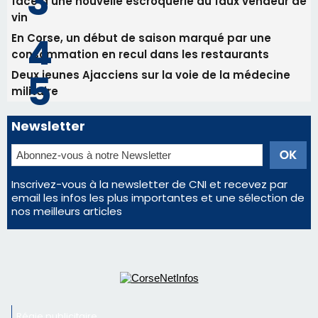
Les plus lus
Satine Nomary est la nouvelle Miss Corse 2026
Éclipse du 12 août : la Corse aux premières loges
d'un spectacle qui ne reviendra pas avant 2081
La gendarmerie alerte les restaurateurs corses
face à une nouvelle escroquerie au faux vendeur de
vin
En Corse, un début de saison marqué par une
consommation en recul dans les restaurants
Deux jeunes Ajacciens sur la voie de la médecine
militaire
Newsletter
Inscrivez-vous à la newsletter de CNI et recevez par