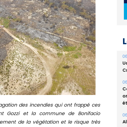
L
06
U
Cr
06
C
o
ét
06
agation des incendies qui ont frappé ces
A
ont Gozzi et la commune de Bonifacio
s
ment de la végétation et le risque très
05