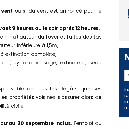
 vent
ou si du vent est annoncé pour le
vant 9 heures ou le soir après 12 heures
,
rain nu) autour du foyer et faites des tas
uteur inférieure à 1,5m,
'à extinction complète,
n (tuyau d'arrosage, extincteur, seau
In
re
im
esponsable de tous les dégâts que ses
me
es propriétés voisines, s'assurer alors de
té civile.
usqu’au 30 septembre inclus
, l’emploi du