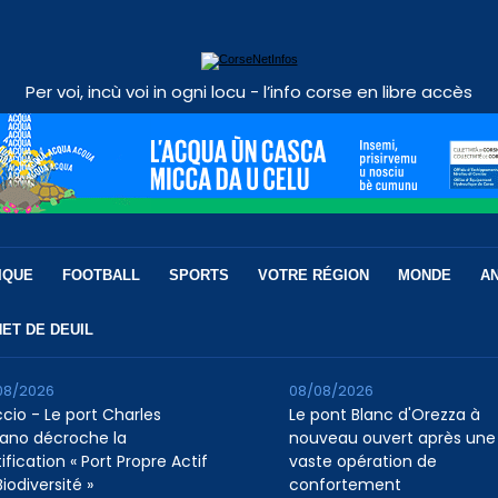
Per voi, incù voi in ogni locu - l’info corse en libre accès
IQUE
FOOTBALL
SPORTS
VOTRE RÉGION
MONDE
A
ET DE DEUIL
08/2026
08/08/2026
ccio - Le port Charles
Le pont Blanc d'Orezza à
ano décroche la
nouveau ouvert après une
ification « Port Propre Actif
vaste opération de
iodiversité »
confortement