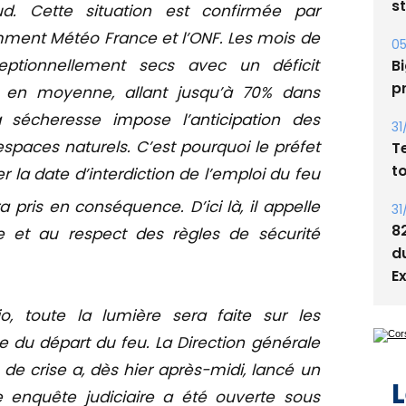
d. Cette situation est confirmée par
Bi
ment Météo France et l’ONF. Les mois de
p
eptionnellement secs avec un déficit
31
% en moyenne, allant jusqu’à 70% dans
T
a sécheresse impose l’anticipation des
t
espaces naturels. C’est pourquoi le préfet
31
la date d’interdiction de l’emploi du feu
8
ra pris en conséquence. D’ici là, il appelle
d
E
e et au respect des règles de sécurité
o, toute la lumière sera faite sur les
L
ne du départ du feu. La Direction générale
n de crise a, dès hier après-midi, lancé un
ne enquête judiciaire a été ouverte sous