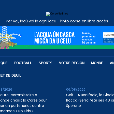
Per voi, incù voi in ogni locu - l’info corse en libre accès
IQUE
FOOTBALL
SPORTS
VOTRE RÉGION
MONDE
A
ET DE DEUIL
08/2026
06/08/2026
Haute-commissaire à
Golf - À Bonifacio, le Glaci
nfance choisit la Corse pour
Rocca-Serra fête ses 40 a
cer un partenariat contre
Sperone
tendance « No Kids »