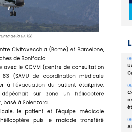
L
Puma de la BA 126
06
entre Civitavecchia (Rome) et Barcelone,
U
uches de Bonifacio.
Cr
e avec le CCMM (centre de consultation
06
 83 (SAMU de coordination médicale
C
r à l'évacuation du patient étaitprise.
o
ét
 dépêchait sur zone un hélicoptère
ir, basé à Solenzara.
06
ale, le patient et l'équipe médicale
A
l'hélicoptère puis le malade transféré
s