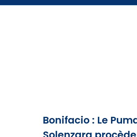
Bonifacio : Le Pum
Solenzara procède