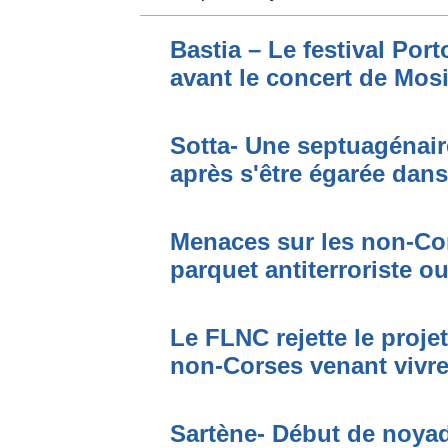
Bastia – Le festival Por
avant le concert de Mo
Sotta- Une septuagénair
après s'être égarée dan
Menaces sur les non-Cor
parquet antiterroriste o
Le FLNC rejette le proje
non-Corses venant vivre 
Sartène- Début de noya