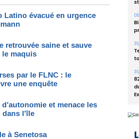
05
Bi
to Latino évacué en urgence
p
simann
31
T
t
e retrouvée saine et sauve
s le maquis
31
8
d
ses par le FLNC : le
E
uvre une enquête
t d'autonomie et menace les
dans l'île
L
de à Senetosa