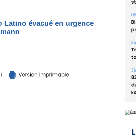
Bi
p
to Latino évacué en urgence
31
simann
T
t
31
8
d
i
Version imprimable
E
L