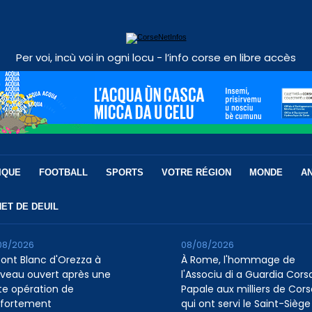
Per voi, incù voi in ogni locu - l’info corse en libre accès
IQUE
FOOTBALL
SPORTS
VOTRE RÉGION
MONDE
A
ET DE DEUIL
08/2026
08/08/2026
pont Blanc d'Orezza à
À Rome, l'hommage de
veau ouvert après une
l'Associu di a Guardia Cors
te opération de
Papale aux milliers de Cors
fortement
qui ont servi le Saint-Siège