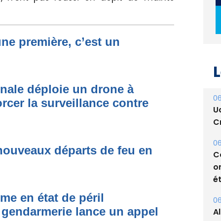
une première, c’est un
L
06
U
onale déploie un drone à
Cr
rcer la surveillance contre
06
C
o
nouveaux départs de feu en
ét
06
A
me en état de péril
s
 gendarmerie lance un appel
05