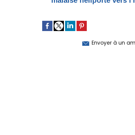
malaise héliporté vers l'
Envoyer à un am