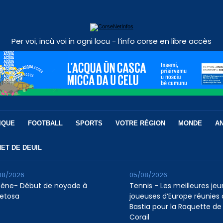
Per voi, incù voi in ogni locu - l’info corse en libre accès
IQUE
FOOTBALL
SPORTS
VOTRE RÉGION
MONDE
A
ET DE DEUIL
08/2026
05/08/2026
tène- Début de noyade à
Tennis - Les meilleures je
etosa
joueuses d’Europe réunies 
Bastia pour la Raquette de
Corail