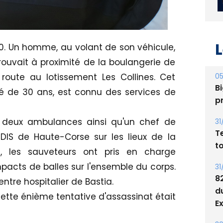
L
30. Un homme, au volant de son véhicule,
 trouvait à proximité de la boulangerie de
05
 route au lotissement Les Collines. Cet
Bi
 de 30 ans, est connu des services de
p
t deux ambulances ainsi qu'un chef de
31
T
DIS de Haute-Corse sur les lieux de la
t
ce, les sauveteurs ont pris en charge
pacts de balles sur l'ensemble du corps.
31
8
ntre hospitalier de Bastia.
d
 cette énième tentative d'assassinat était
E