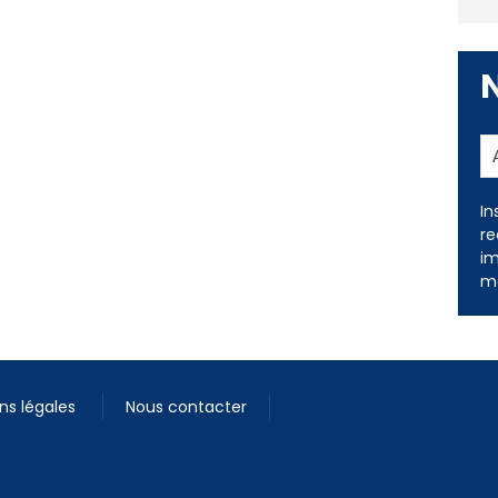
In
re
im
me
ns légales
Nous contacter