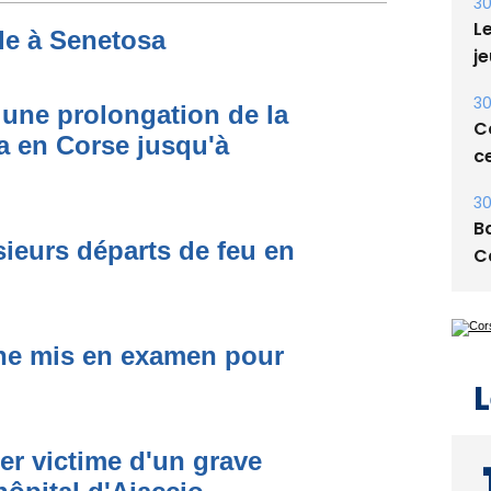
30
Le
de à Senetosa
je
30
une prolongation de la
Co
 en Corse jusqu'à
ce
30
Ba
ieurs départs de feu en
C
one mis en examen pour
L
er victime d'un grave