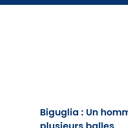
Biguglia : Un homm
plusieurs balles