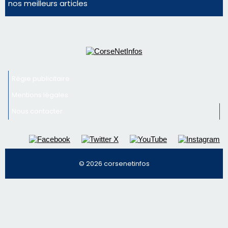
consommation en recul dans les restaurants
Deux jeunes Ajacciens sur la voie de la médecine
militaire
Newsletter
Inscrivez-vous à la newsletter de CNI et recevez par
email les infos les plus importantes et une sélection de
nos meilleurs articles
Régie publicitaire
Mentions légales