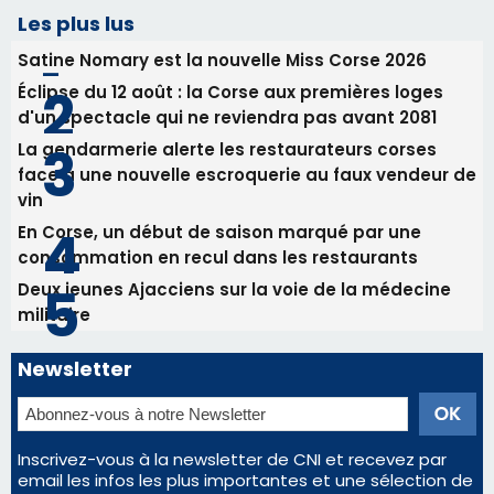
31/07/2026 08:24
Tennis - Début ce week-end du tournoi du
RCPV
31/07/2026 08:22
82ème anniversaire de la disparition du
Commandant Antoine de Saint Exupery
Les plus lus
Satine Nomary est la nouvelle Miss Corse 2026
Éclipse du 12 août : la Corse aux premières loges
d'un spectacle qui ne reviendra pas avant 2081
La gendarmerie alerte les restaurateurs corses
face à une nouvelle escroquerie au faux vendeur de
vin
En Corse, un début de saison marqué par une