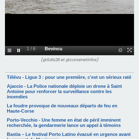
1
/
6
Bevincu
(@Sdis2B et @corsenetinfos)
Télévu - Ligue 3 : pour une première, c’est un sérieux raté
Ajaccio - La Police nationale déploie un drone à Saint
Antoine pour renforcer la surveillance contre les
incendies
La foudre provoque de nouveaux départs de feu en
Haute-Corse
Porto-Vecchio - Une femme en état de péril imminent
recherchée, la gendarmerie lance un appel à témoins
Bastia – Le festival Porto Latino évacué en urgence avant