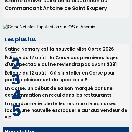
Biguglia : messe de la Sainte-Marie et
procession le 14 août
31/07/2026 08:24
Tennis - Début ce week-end du tournoi du
RCPV
31/07/2026 08:22
82ème anniversaire de la disparition du
Commandant Antoine de Saint Exupery
Les plus lus
Satine Nomary est la nouvelle Miss Corse 2026
Éclipse du 12 août : la Corse aux premières loges
d'un spectacle qui ne reviendra pas avant 2081
Éclipse du 12 août : Où s'installer en Corse pour