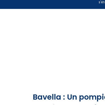
s'ét
Bavella : Un pompi