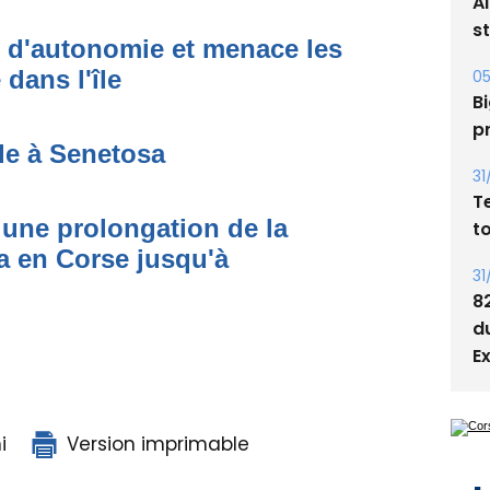
A
s
t d'autonomie et menace les
dans l'île
05
Bi
p
de à Senetosa
31
T
une prolongation de la
t
 en Corse jusqu'à
31
8
d
E
i
Version imprimable