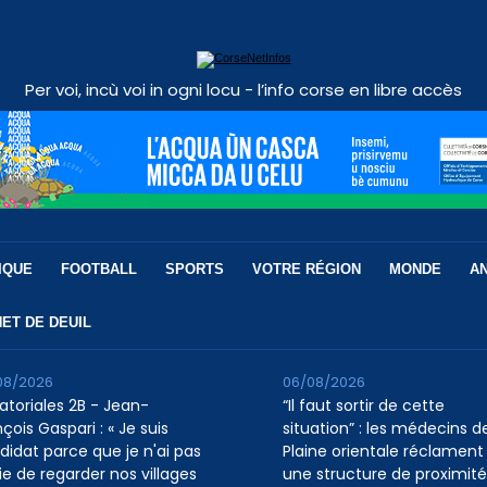
Per voi, incù voi in ogni locu - l’info corse en libre accès
IQUE
FOOTBALL
SPORTS
VOTRE RÉGION
MONDE
A
ET DE DEUIL
08/2026
06/08/2026
atoriales 2B - Jean-
“Il faut sortir de cette
çois Gaspari : « Je suis
situation” : les médecins de
didat parce que je n'ai pas
Plaine orientale réclament
ie de regarder nos villages
une structure de proximité