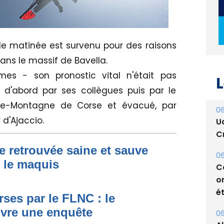
 de matinée est survenu pour des raisons
ans le massif de Bavella.
mes - son pronostic vital n'était pas
L
 d'abord par ses collègues puis par le
te-Montagne de Corse et évacué, par
06
 d'Ajaccio.
U
Cr
e retrouvée saine et sauve
06
s le maquis
C
o
ét
ses par le FLNC : le
uvre une enquête
06