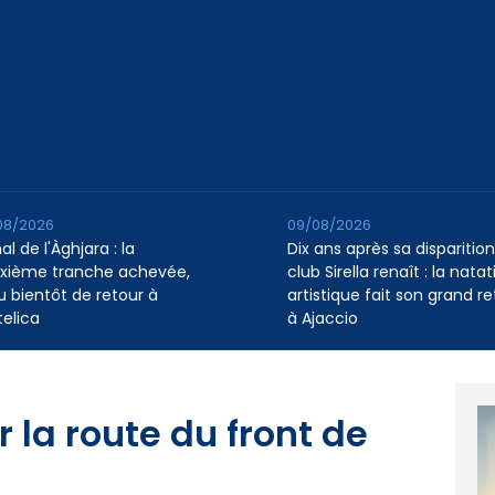
08/2026
09/08/2026
l de l'Àghjara : la
Dix ans après sa disparition,
xième tranche achevée,
club Sirella renaît : la natat
au bientôt de retour à
artistique fait son grand re
telica
à Ajaccio
r la route du front de