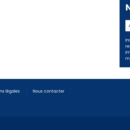
In
re
im
me
ns légales
Nous contacter