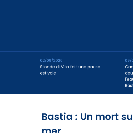
02/09/2026
09/
Stonde di Vita fait une pause
Cana
estivale
deu
l'e
Bas
Bastia : Un mort su
mer