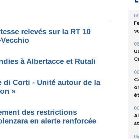
09
Fe
s
06
tesse relevés sur la RT 10
U
o-Vecchio
Cr
06
dies à Albertacce et Rutali
C
o
ét
di Corti - Unité autour de la
ion »
06
A
s
ment des restrictions
olenzara en alerte renforcée
05
Bi
p