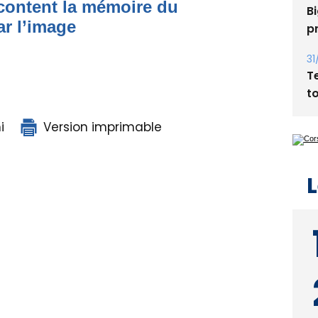
acontent la mémoire du
ar l’image
31
T
t
i
Version imprimable
L