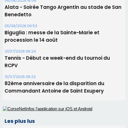
31/07/2026 08:22
82ème anniversaire de la disparition du
Commandant Antoine de Saint Exupery
Les plus lus
Satine Nomary est la nouvelle Miss Corse 2026
Éclipse du 12 août : la Corse aux premières loges
d'un spectacle qui ne reviendra pas avant 2081
Éclipse du 12 août : Où s'installer en Corse pour
profiter pleinement du spectacle ?
En Corse, un début de saison marqué par une
consommation en recul dans les restaurants
La gendarmerie alerte les restaurateurs corses
face à une nouvelle escroquerie au faux vendeur de