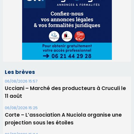
Les brèves
06/08/2026 15:57
Ucciani – Marché des producteurs à Cruculi le
11 août
06/08/2026 15:25
Corte – L’association A Nuciola organise une
projection sous les étoiles
06/08/2026 15:04
Alata - Soirée Tango Argentin au stade de San
Benedetto
05/08/2026 09:53
Biguglia : messe de la Sainte-Marie et
procession le 14 août
31/07/2026 08:24
Tennis - Début ce week-end du tournoi du
RCPV