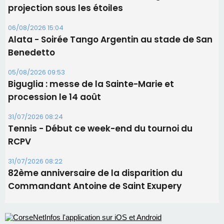
31/07/2026 08:24
Tennis - Début ce week-end du tournoi du
RCPV
31/07/2026 08:22
82ème anniversaire de la disparition du
Commandant Antoine de Saint Exupery
Les plus lus
Satine Nomary est la nouvelle Miss Corse 2026
Éclipse du 12 août : la Corse aux premières loges
d'un spectacle qui ne reviendra pas avant 2081
Éclipse du 12 août : Où s'installer en Corse pour
profiter pleinement du spectacle ?
En Corse, un début de saison marqué par une
consommation en recul dans les restaurants