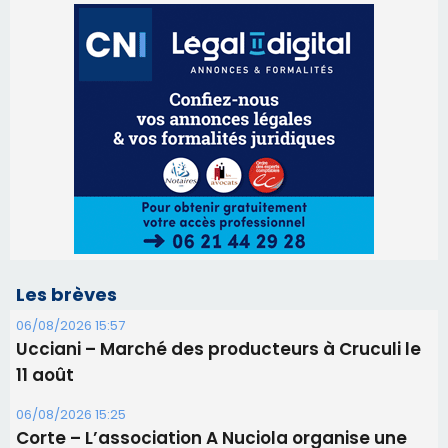
Les brèves
06/08/2026 15:57
Ucciani – Marché des producteurs à Cruculi le
11 août
06/08/2026 15:25
Corte – L’association A Nuciola organise une
projection sous les étoiles
06/08/2026 15:04
Alata - Soirée Tango Argentin au stade de San
Benedetto
05/08/2026 09:53
Biguglia : messe de la Sainte-Marie et
procession le 14 août