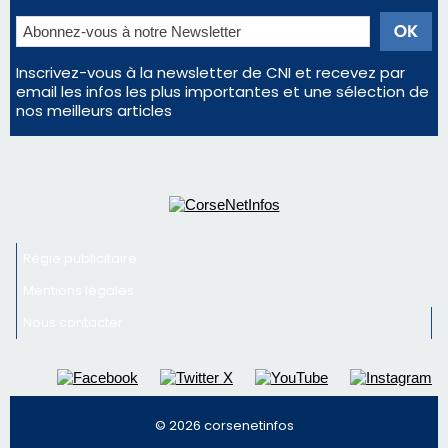
Régie publicitaire
Mentions légales
Nous contacter
© 2026 corsenetinfos