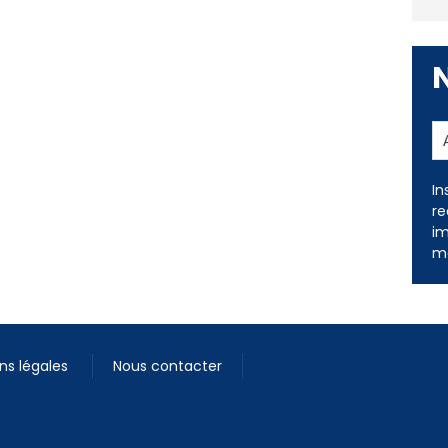
In
re
im
me
ns légales
Nous contacter