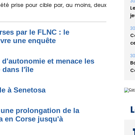
30
été prise pour cible par, au moins, deux
Le
je
30
ses par le FLNC : le
Co
uvre une enquête
ce
30
t d'autonomie et menace les
Ba
dans l'île
C
de à Senetosa
L
une prolongation de la
 en Corse jusqu'à