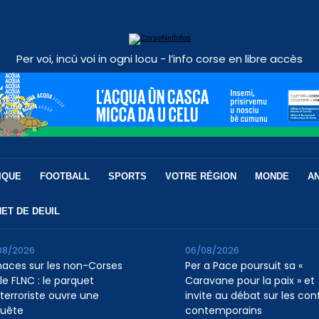
Per voi, incù voi in ogni locu - l’info corse en libre accès
IQUE
FOOTBALL
SPORTS
VOTRE RÉGION
MONDE
A
ET DE DEUIL
08/2026
06/08/2026
aces sur les non-Corses
Per a Pace poursuit sa «
le FLNC : le parquet
Caravane pour la paix » et
iterroriste ouvre une
invite au débat sur les conf
uête
contemporains