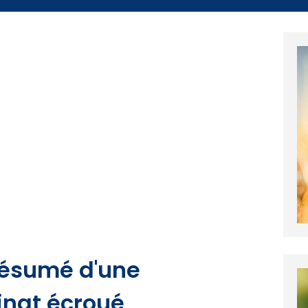
présumé d'une
inat écroué