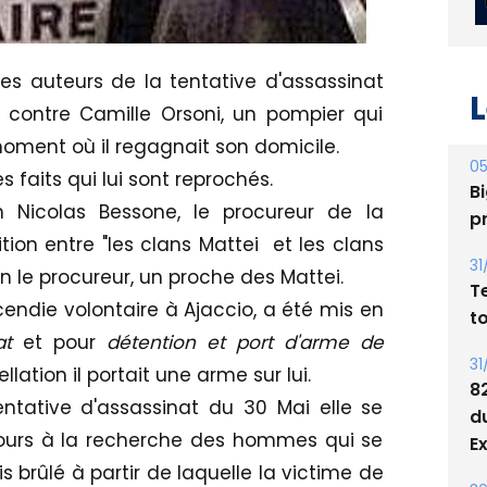
 des auteurs de la tentative d'assassinat
L
 contre Camille Orsoni, un pompier qui
oment où il regagnait son domicile.
05
 faits qui lui sont reprochés.
Bi
lon Nicolas Bessone, le procureur de la
p
tion entre "les clans Mattei et les clans
31
on le procureur, un proche des Mattei.
T
endie volontaire à Ajaccio, a été mis en
t
nat
et pour
détention et port d'arme de
31
llation il portait une arme sur lui.
8
entative d'assassinat du 30 Mai elle se
d
ujours à la recherche des hommes qui se
E
s brûlé à partir de laquelle la victime de