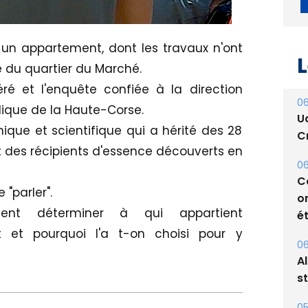
 un appartement, dont les travaux n'ont
 du quartier du Marché.
ré et l'enquête confiée à la direction
L
ique de la Haute-Corse.
nique et scientifique qui a hérité des 28
06
t des récipients d'essence découverts en
U
Cr
 "parler".
06
ent déterminer à qui appartient
C
o
it et pourquoi l'a t-on choisi pour y
ét
06
A