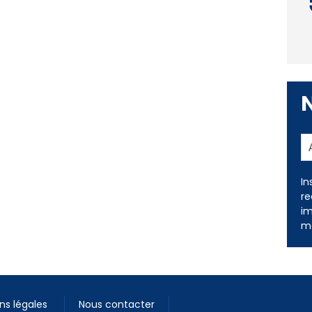
In
re
im
me