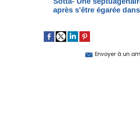
Sotta- Une septuagénair
après s'être égarée dan
Envoyer à un am