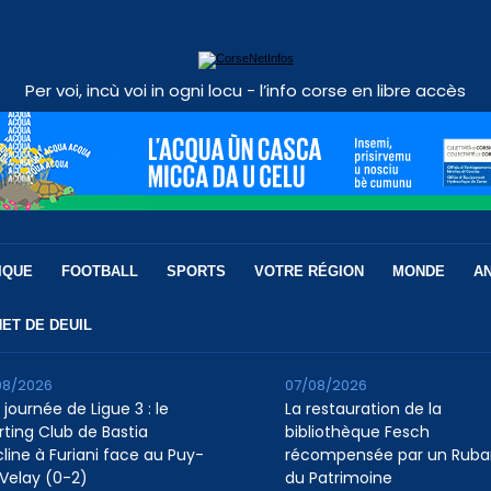
Per voi, incù voi in ogni locu - l’info corse en libre accès
IQUE
FOOTBALL
SPORTS
VOTRE RÉGION
MONDE
A
ET DE DEUIL
08/2026
07/08/2026
 journée de Ligue 3 : le
La restauration de la
rting Club de Bastia
bibliothèque Fesch
cline à Furiani face au Puy-
récompensée par un Ruba
Velay (0-2)
du Patrimoine