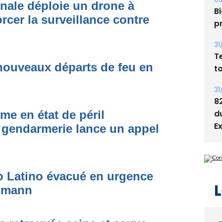
s
onale déploie un drone à
rcer la surveillance contre
05
Bi
p
nouveaux départs de feu en
31
T
t
me en état de péril
31
8
 gendarmerie lance un appel
d
E
to Latino évacué en urgence
simann
L