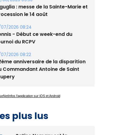
tade de San Benedetto
/08/2026 09:53
guglia : messe de la Sainte-Marie et
rocession le 14 août
/07/2026 08:24
ennis - Début ce week-end du
ournoi du RCPV
/07/2026 08:22
2ème anniversaire de la disparition
u Commandant Antoine de Saint
xupery
es plus lus