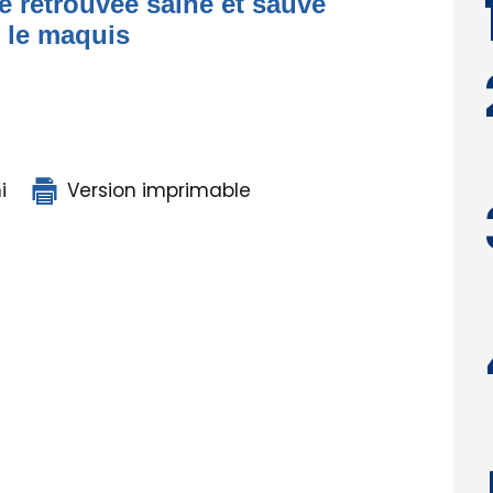
e retrouvée saine et sauve
s le maquis
i
Version imprimable