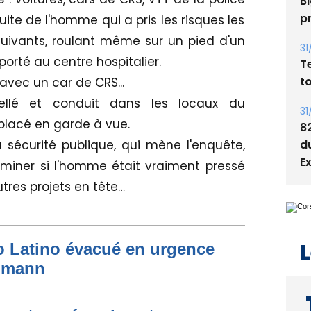
Bi
uite de l'homme qui a pris les risques les
p
uivants, roulant même sur un pied d'un
31
sporté au centre hospitalier.
T
 avec un car de CRS...
t
ellé et conduit dans les locaux du
31
 placé en garde à vue.
8
 sécurité publique, qui mène l'enquête,
d
E
iner si l'homme était vraiment pressé
utres projets en tête…
to Latino évacué en urgence
L
simann