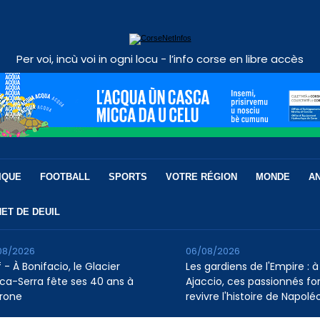
Per voi, incù voi in ogni locu - l’info corse en libre accès
IQUE
FOOTBALL
SPORTS
VOTRE RÉGION
MONDE
A
ET DE DEUIL
08/2026
06/08/2026
 - À Bonifacio, le Glacier
Les gardiens de l'Empire : à
ca-Serra fête ses 40 ans à
Ajaccio, ces passionnés fo
rone
revivre l'histoire de Napolé