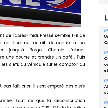
L
06
nt de l'après-midi. Pressé semble t-il de
U
tion un homme aurait demandé à un
Cr
er jusqu'à Borgo. Chemin faisant
06
aire une course et prendre un café… Puis
C
t les clefs du véhicule sur le comptoir du
o
ét
06
 pas fait prier. Il s'est emparé des clefs
A
s
onnée. Tout ce que la circonscription
05
 : voitures, cars de CRS, VTT de la police