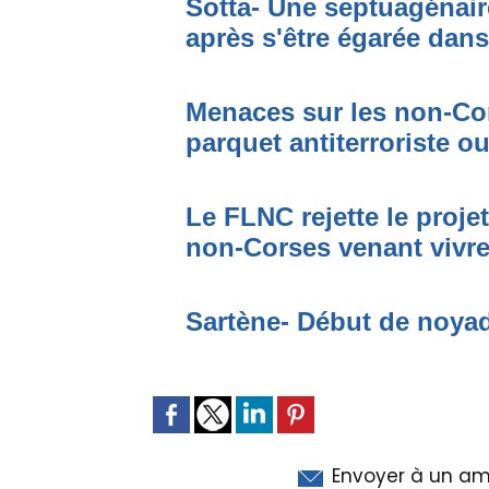
Sotta- Une septuagénair
après s'être égarée dan
Menaces sur les non-Cor
parquet antiterroriste o
Le FLNC rejette le proje
non-Corses venant vivre 
Sartène- Début de noya
Envoyer à un am