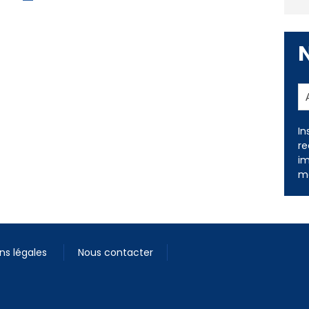
In
re
im
me
ns légales
Nous contacter