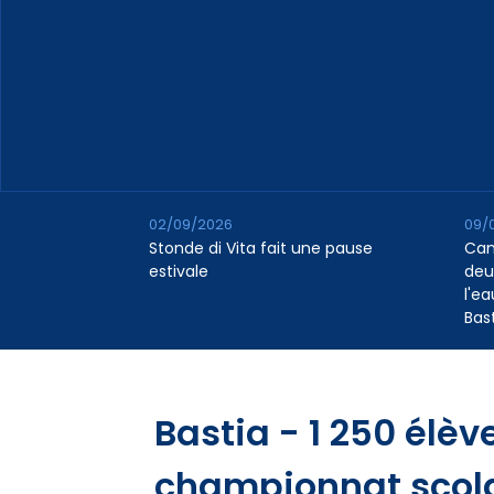
02/09/2026
09/
Stonde di Vita fait une pause
Cana
estivale
deu
l'e
Bas
Bastia - 1 250 élèv
championnat scola