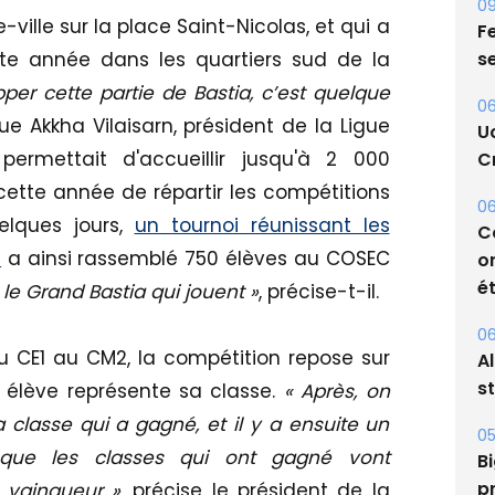
09
ville sur la place Saint-Nicolas, et qui a
Fe
s
tte année dans les quartiers sud de la
pper cette partie de Bastia, c’est quelque
06
que Akkha Vilaisarn, président de la Ligue
U
ermettait d'accueillir jusqu'à 2 000
Cr
i cette année de répartir les compétitions
06
uelques jours,
un tournoi réunissant les
C
e
a ainsi rassemblé 750 élèves au COSEC
o
ét
et le Grand Bastia qui jouent »
, précise-t-il.
06
u CE1 au CM2, la compétition repose sur
A
s
 élève représente sa classe.
« Après, on
 classe qui a gagné, et il y a ensuite un
05
e que les classes qui ont gagné vont
Bi
p
le vainqueur »
, précise le président de la