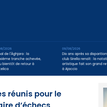
08/2026
09/08/2026
l de l'Àghjara : la
Dix ans après sa disparition,
xième tranche achevée,
club Sirella renaît : la natat
au bientôt de retour à
artistique fait son grand re
telica
à Ajaccio
es réunis pour le
ire d’échecs