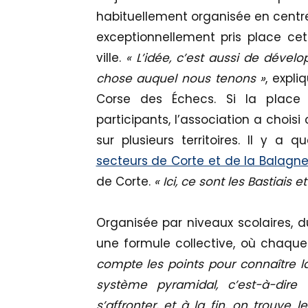
habituellement organisée en centre-
exceptionnellement pris place ce
ville.
« L’idée, c’est aussi de dévelo
chose auquel nous tenons »
, expli
Corse des Échecs. Si la place p
participants, l’association a chois
sur plusieurs territoires. Il y a q
secteurs de Corte et de la Balagn
de Corte.
« Ici, ce sont les Bastiais 
Organisée par niveaux scolaires, d
une formule collective, où chaque
compte les points pour connaître la
système pyramidal, c’est-à-dir
s’affronter, et à la fin, on trouve 