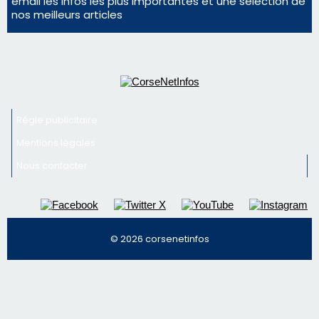
d'un spectacle qui ne reviendra pas avant 2081
Pene in capu - Bastia : il n'y a plus de limites…
En Corse, un début de saison marqué par une
consommation en recul dans les restaurants
Newsletter
Inscrivez-vous à la newsletter de CNI et recevez par
email les infos les plus importantes et une sélection de
nos meilleurs articles
Régie publicitaire
Mentions légales