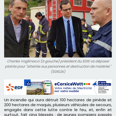
Charles Voglimacci (à gauche) président du SDIS va déposer
plainte pour "atteinte aux personnes et destruction de matériel."
(SDIS2A)
Un incendie qui aura détruit 100 hectares de pinède et
200 hectares de maquis, plusieurs véhicules de secours,
engagés dans cette lutte contre le feu, et, enfin et
surtout, fait cinq blessés : de jeunes pompiers passés