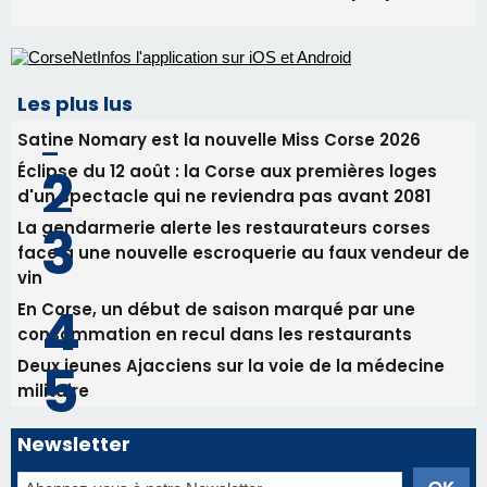
31/07/2026 08:24
Tennis - Début ce week-end du tournoi du
RCPV
31/07/2026 08:22
82ème anniversaire de la disparition du
Commandant Antoine de Saint Exupery
Les plus lus
Satine Nomary est la nouvelle Miss Corse 2026
Éclipse du 12 août : la Corse aux premières loges
d'un spectacle qui ne reviendra pas avant 2081
La gendarmerie alerte les restaurateurs corses
face à une nouvelle escroquerie au faux vendeur de
vin