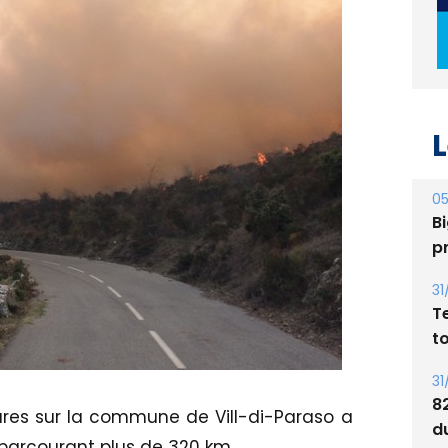
L
05
Bi
p
31
T
t
31
8
ures sur la commune de Vill-di-Paraso a
d
parcourant plus de 320 km.