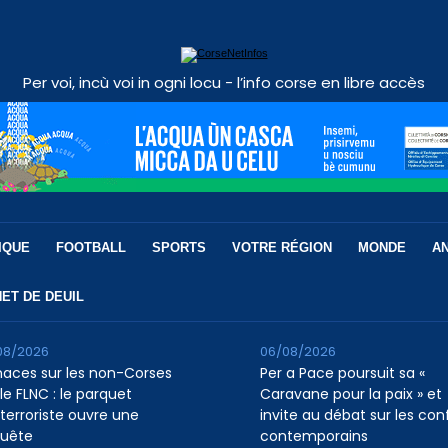
Per voi, incù voi in ogni locu - l’info corse en libre accès
IQUE
FOOTBALL
SPORTS
VOTRE RÉGION
MONDE
A
ET DE DEUIL
08/2026
06/08/2026
aces sur les non-Corses
Per a Pace poursuit sa «
le FLNC : le parquet
Caravane pour la paix » et
iterroriste ouvre une
invite au débat sur les conf
uête
contemporains