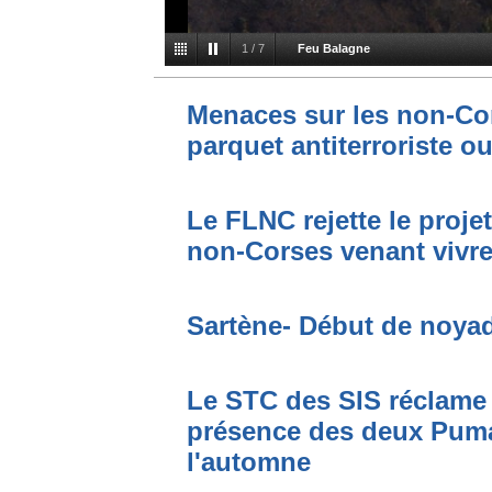
1
/
7
Feu Balagne
Menaces sur les non-Cor
parquet antiterroriste o
Le FLNC rejette le proje
non-Corses venant vivre 
Sartène- Début de noya
Le STC des SIS réclame 
présence des deux Puma
l'automne