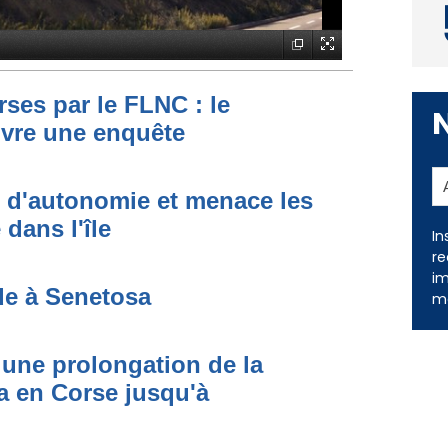
ses par le FLNC : le
uvre une enquête
t d'autonomie et menace les
dans l'île
In
re
im
de à Senetosa
me
une prolongation de la
 en Corse jusqu'à