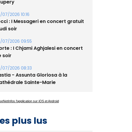
xupery
/07/2026 10:16
cci : I Messageri en concert gratuit
udi soir
/07/2026 09:55
rte : I Chjami Aghjalesi en concert
 soir
/07/2026 08:33
stia - Assunta Gloriosa à la
athédrale Sainte-Marie
es plus lus