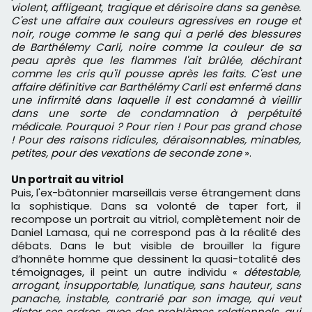
violent, affligeant, tragique et dérisoire dans sa genèse.
C'est une affaire aux couleurs agressives en rouge et
noir, rouge comme le sang qui a perlé des blessures
de Barthélemy Carli, noire comme la couleur de sa
peau après que les flammes l'ait brûlée, déchirant
comme les cris qu'il pousse après les faits. C'est une
affaire définitive car Barthélémy Carli est enfermé dans
une infirmité dans laquelle il est condamné à vieillir
dans une sorte de condamnation à perpétuité
médicale. Pourquoi ? Pour rien ! Pour pas grand chose
! Pour des raisons ridicules, déraisonnables, minables,
petites, pour des vexations de seconde zone
».
Un portrait au vitriol
Puis, l'ex-bâtonnier marseillais verse étrangement dans
la sophistique. Dans sa volonté de taper fort, il
recompose un portrait au vitriol, complètement noir de
Daniel Lamasa, qui ne correspond pas à la réalité des
débats. Dans le but visible de brouiller la figure
d’honnête homme que dessinent la quasi-totalité des
témoignages, il peint un autre individu «
détestable,
arrogant, insupportable, lunatique, sans hauteur, sans
panache, instable, contrarié par son image, qui veut
dicter ses ordres, avec des problèmes relationnels, qui