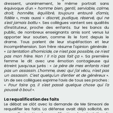
dressent, unanimement, le même portrait sans
équivoque d'un «
homme bien, gentil, serviable, calme,
droit, honnête, équilibré, toujours entouré d'amis,
fidèle
», mais aussi «
discret, pudique, réservé, qui ne
s'est jamais battu
». Ses collègues vantent ses qualités
d'instituteur, proche des enfants. Sur les bancs du
public, de nombreux enseignants amis sont venus lui
apporter leur soutien, comme ils le font depuis le
drame. Tous parlent de leur stupéfaction et leur
incompréhension. Son frère résume l'opinion générale :
«
La tentation d'homicide, ce n'est pas possible, ce n'est
pas mon frère. Non ! Il n'a pas fait ça
». Sa première
femme le dit avec une émotion contagieuse qui
étreint jusqu’aux jurés : «
Le père de mes enfants n'est
pas un assassin. L'homme, avec qui j'ai vécu, n'est pas
un assassin. C'est quelqu'un d'entier et de généreux
».
Un de ses collègues exprime l’avis de tous ses proches :
«
Pour faire ça, il s'est passé quelque chose qui l'a
poussé à bout
».
La requalification des faits
Le débat se clôt avec la demande de Me Simeoni de
requalifier les faits. La défense avait déjà sollicité, en