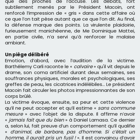
que des proches de l’accusé. Les débats, fort
subtilement menés par le Président Macoin, ont
renforcé l’impression de « gris » dans cette affaire où
ce que l’on tait pèse autant que ce que l’on dit. Au final,
la défense marque des points. La virulente plaidoirie,
furieusement manichéenne, de Me Dominique Mattei,
en partie civile, n’a servi qu’à renforcer le malaise
ambiant.
Un piège délibéré
Emotion, d’abord, avec l’audition de la victime.
Barthélemy Carli raconte le «
calvaire
» qu'il vit depuis le
drame, son coma artificiel durant deux semaines, ses
souffrances physiques, morales et psychologiques, ses
greffes de peau, les cicatrices indélébiles… Le président
Macoin fait circuler les photos impressionnantes de son
corps brûlé.
La victime évoque, ensuite, sa peur et cette violence
qu’il ne peut accepter et qu’il estime «
sans commune
mesure
» avec l’objet de la dispute. Il affirme n’avoir
«
jamais fait que du bien
» à Daniel Lamasa. Ce dernier
a, selon lui, fait preuve d’un comportement qu’il qualifie
«
d’animal, de barbare, pas d’homme. Si c’était un
homme, il aurait pris un fusil !
». Il est convaincu d’avoir