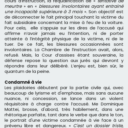
cours d’instruction, la requalification de «
tentative de
meurtre
» en «
blessures involontaires ayant entrainé
une incapacité supérieure à 3 mois
». Son objectif est
de déconnecter le fait principal touchant la victime du
fait subsidiaire concernant la mise à feu de la voiture.
Pour cela, elle s’appuie sur les dires de l’accusé qui
affirme n’avoir jamais eu l’intention, ni de porter
atteinte à l’intégrité physique de la victime, ni de le
tuer. De ce fait, les blessures occasionnées sont
involontaires. La Chambre de l’instruction avait, alors,
refusé. Mais, la Cour d’assises étant souveraine, la
défense repose la question aux jurés qui devront y
répondre dans leur délibéré. L’enjeu est, bien sûr, le
quantum de la peine.
Condamné à vie
Les plaidoiries débutent par la partie civile qui, avec
beaucoup de lyrisme et d'emphase, mais sans aucune
nuance, ni concession, se lance dans un violent
réquisitoire à charge contre l’accusé. Me Dominique
Mattei, brosse, d'abord, très habilement, dans une
rhétorique parfaite, tant dans le verbe que dans le ton,
le portrait d'une victime condamnée à vie face à un
prévenu libre et dangereux. «
C'est un dossier triste,