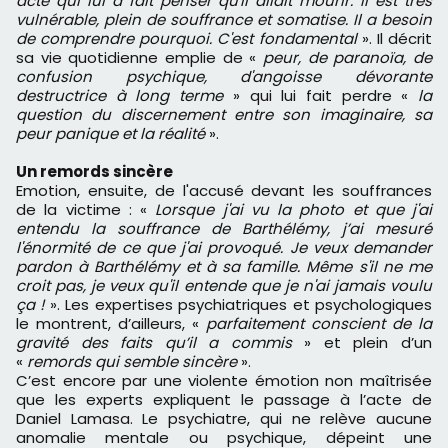
acte qui lui a fait penser qu'il allait mourir. Il est très
vulnérable, plein de souffrance et somatise. Il a besoin
de comprendre pourquoi. C'est fondamental
». Il décrit
sa vie quotidienne emplie de «
peur, de paranoïa, de
confusion psychique, d'angoisse dévorante
destructrice à long terme
» qui lui fait perdre «
la
question du discernement entre son imaginaire, sa
peur panique et la réalité
».
Un remords sincère
Emotion, ensuite, de l'accusé devant les souffrances
de la victime : «
Lorsque j'ai vu la photo et que j'ai
entendu la souffrance de Barthélémy, j’ai mesuré
l'énormité de ce que j'ai provoqué. Je veux demander
pardon à Barthélémy et à sa famille. Même s'il ne me
croit pas, je veux qu'il entende que je n'ai jamais voulu
ça !
». Les expertises psychiatriques et psychologiques
le montrent, d’ailleurs, «
parfaitement conscient de la
gravité des faits qu’il a commis
» et plein d’un
«
remords qui semble sincère
».
C’est encore par une violente émotion non maîtrisée
que les experts expliquent le passage à l’acte de
Daniel Lamasa. Le psychiatre, qui ne relève aucune
anomalie mentale ou psychique, dépeint une