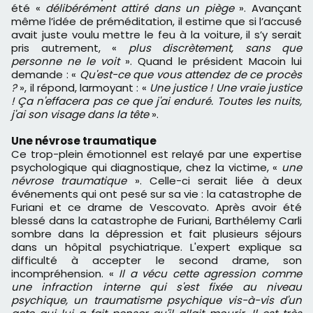
été «
délibérément attiré dans un piège
». Avançant
même l’idée de préméditation, il estime que si l’accusé
avait juste voulu mettre le feu à la voiture, il s’y serait
pris autrement, «
plus discrètement, sans que
personne ne le voit
». Quand le président Macoin lui
demande : «
Qu'est-ce que vous attendez de ce procès
?
», il répond, larmoyant : «
Une justice ! Une vraie justice
! Ça n'effacera pas ce que j'ai enduré. Toutes les nuits,
j'ai son visage dans la tête
».
Une névrose traumatique
Ce trop-plein émotionnel est relayé par une expertise
psychologique qui diagnostique, chez la victime, «
une
névrose traumatique
». Celle-ci serait liée à deux
événements qui ont pesé sur sa vie : la catastrophe de
Furiani et ce drame de Vescovato. Après avoir été
blessé dans la catastrophe de Furiani, Barthélemy Carli
sombre dans la dépression et fait plusieurs séjours
dans un hôpital psychiatrique. L'expert explique sa
difficulté à accepter le second drame, son
incompréhension. «
Il a vécu cette agression comme
une infraction interne qui s'est fixée au niveau
psychique, un traumatisme psychique vis-à-vis d'un