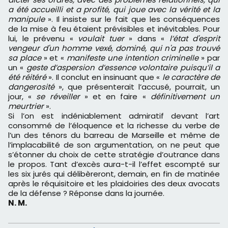
a été accueilli et a profité, qui joue avec la vérité et la
manipule
». Il insiste sur le fait que les conséquences
de la mise à feu étaient prévisibles et inévitables. Pour
lui, le prévenu «
voulait tuer
» dans «
l’état d'esprit
vengeur d'un homme vexé, dominé, qui n'a pas trouvé
sa place
» et «
manifeste une intention criminelle
» par
un «
geste d’aspersion d’essence volontaire puisqu’il a
été réitéré
». Il conclut en insinuant que «
le caractère de
dangerosité
», que présenterait l’accusé, pourrait, un
jour, «
se réveiller
» et en faire «
définitivement un
meurtrier
».
Si l’on est indéniablement admiratif devant l’art
consommé de l’éloquence et la richesse du verbe de
l’un des ténors du barreau de Marseille et même de
l’implacabilité de son argumentation, on ne peut que
s’étonner du choix de cette stratégie d’outrance dans
le propos. Tant d’excès aura-t-il l’effet escompté sur
les six jurés qui délibèreront, demain, en fin de matinée
après le réquisitoire et les plaidoiries des deux avocats
de la défense ? Réponse dans la journée.
N. M.