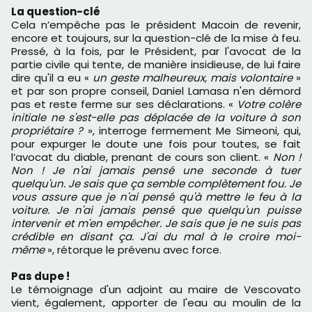
La question-clé
Cela n’empêche pas le président Macoin de revenir,
encore et toujours, sur la question-clé de la mise à feu.
Pressé, à la fois, par le Président, par l'avocat de la
partie civile qui tente, de manière insidieuse, de lui faire
dire qu'il a eu «
un geste malheureux, mais volontaire
»
et par son propre conseil, Daniel Lamasa n'en démord
pas et reste ferme sur ses déclarations. «
Votre colère
initiale ne s'est-elle pas déplacée de la voiture à son
propriétaire ?
», interroge fermement Me Simeoni, qui,
pour expurger le doute une fois pour toutes, se fait
l’avocat du diable, prenant de cours son client. «
Non !
Non ! Je n'ai jamais pensé une seconde à tuer
quelqu'un. Je sais que ça semble complètement fou. Je
vous assure que je n'ai pensé qu'à mettre le feu à la
voiture. Je n'ai jamais pensé que quelqu'un puisse
intervenir et m'en empêcher. Je sais que je ne suis pas
crédible en disant ça. J'ai du mal à le croire moi-
même
», rétorque le prévenu avec force.
Pas dupe !
Le témoignage d'un adjoint au maire de Vescovato
vient, également, apporter de l'eau au moulin de la