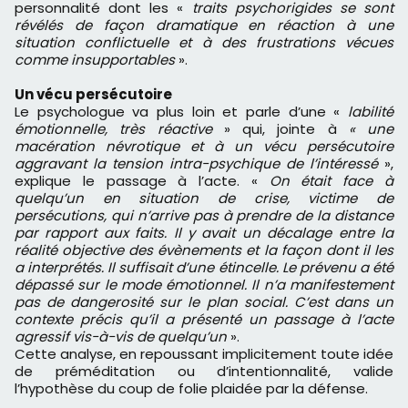
personnalité dont les «
traits psychorigides se sont
révélés de façon dramatique en réaction à une
situation conflictuelle et à des frustrations vécues
comme insupportables
».
Un vécu persécutoire
Le psychologue va plus loin et parle d’une «
labilité
émotionnelle, très réactive
» qui, jointe à
« une
macération névrotique et à un vécu persécutoire
aggravant la tension intra-psychique de l’intéressé
»,
explique le passage à l’acte. «
On était face à
quelqu’un en situation de crise, victime de
persécutions, qui n’arrive pas à prendre de la distance
par rapport aux faits. Il y avait un décalage entre la
réalité objective des évènements et la façon dont il les
a interprétés. Il suffisait d’une étincelle. Le prévenu a été
dépassé sur le mode émotionnel. Il n’a manifestement
pas de dangerosité sur le plan social. C’est dans un
contexte précis qu’il a présenté un passage à l’acte
agressif vis-à-vis de quelqu’un
».
Cette analyse, en repoussant implicitement toute idée
de préméditation ou d’intentionnalité, valide
l’hypothèse du coup de folie plaidée par la défense.