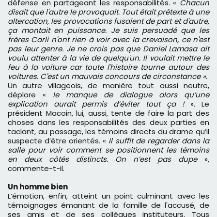
défense en partageant les responsabilités. «
Chacun
disait que l'autre le provoquait. Tout était prétexte à une
altercation, les provocations fusaient de part et d'autre,
ça montait en puissance. Je suis persuadé que les
frères Carli n'ont rien à voir avec la crevaison, ce n'est
pas leur genre. Je ne crois pas que Daniel Lamasa ait
voulu attenter à la vie de quelqu'un. Il voulait mettre le
feu à la voiture car toute l'histoire tourne autour des
voitures. C'est un mauvais concours de circonstance ».
Un autre villageois, de manière tout aussi neutre,
déplore «
le manque de dialogue alors qu’une
explication aurait permis d’éviter tout ça !
». Le
président Macoin, lui, aussi, tente de faire la part des
choses dans les responsabilités des deux parties en
taclant, au passage, les témoins directs du drame qu’il
suspecte d’être orientés. «
Il suffit de regarder dans la
salle pour voir comment se positionnent les témoins
en deux côtés distincts. On n’est pas dupe
»,
commente-t-il.
Un homme bien
L’émotion, enfin, atteint un point culminant avec les
témoignages émanant de la famille de l'accusé, de
ses amis et de ses collègues instituteurs. Tous