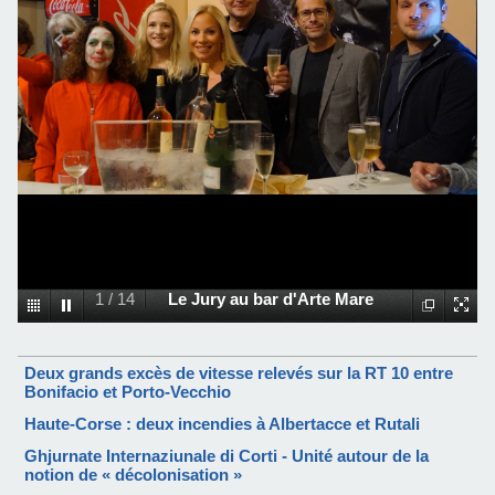
1
/
14
Le Jury au bar d'Arte Mare
Deux grands excès de vitesse relevés sur la RT 10 entre
Bonifacio et Porto-Vecchio
Haute-Corse : deux incendies à Albertacce et Rutali
Ghjurnate Internaziunale di Corti - Unité autour de la
notion de « décolonisation »