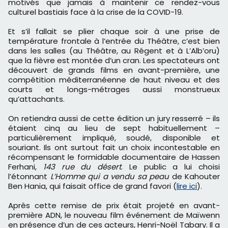
motivés que jamais à maintenir ce rendez-vous
culturel bastiais face à la crise de la COVID-19.
Et s’il fallait se plier chaque soir à une prise de
température frontale à l’entrée du Théâtre, c’est bien
dans les salles (au Théâtre, au Régent et à L’Alb’oru)
que la fièvre est montée d’un cran. Les spectateurs ont
découvert de grands films en avant-première, une
compétition méditerranéenne de haut niveau et des
courts et longs-métrages aussi monstrueux
qu’attachants.
On retiendra aussi de cette édition un jury resserré – ils
étaient cinq au lieu de sept habituellement –
particulièrement impliqué, soudé, disponible et
souriant. Ils ont surtout fait un choix incontestable en
récompensant le formidable documentaire de Hassen
Ferhani,
143 rue du désert
. Le public a lui choisi
l’étonnant
L’Homme qui a vendu sa peau
de Kahouter
Ben Hania, qui faisait office de grand favori (
lire ici
).
Après cette remise de prix était projeté en avant-
première ADN, le nouveau film événement de Maïwenn
en présence d’un de ces acteurs, Henri-Noël Tabary. Il a