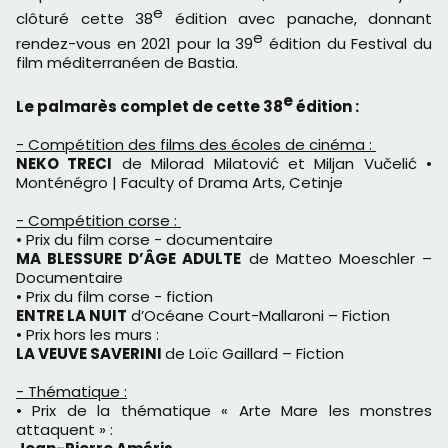
e
clôturé cette 38
édition avec panache, donnant
e
rendez-vous en 2021 pour la 39
édition du Festival du
film méditerranéen de Bastia.
e
Le palmarès complet de cette 38
édition :
- Compétition des films des écoles de cinéma :
NEKO TRECI
de Milorad Milatović et Miljan Vučelić •
Monténégro | Faculty of Drama Arts, Cetinje
- Compétition corse :
• Prix du film corse - documentaire
MA BLESSURE D’ÂGE ADULTE
de Matteo Moeschler –
Documentaire
• Prix du film corse - fiction
ENTRE LA NUIT
d’Océane Court-Mallaroni – Fiction
• Prix hors les murs :
LA VEUVE SAVERINI
de Loïc Gaillard – Fiction
- Thématique :
• Prix de la thématique « Arte Mare les monstres
attaquent » :