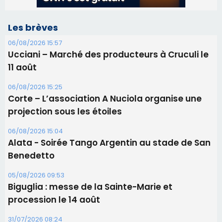
Corte – L’association A Nuciola organise une
projection sous les étoiles
06/08/2026 15:04
Alata - Soirée Tango Argentin au stade de San
Benedetto
05/08/2026 09:53
Biguglia : messe de la Sainte-Marie et
procession le 14 août
31/07/2026 08:24
Tennis - Début ce week-end du tournoi du
RCPV
31/07/2026 08:22
82ème anniversaire de la disparition du
Commandant Antoine de Saint Exupery