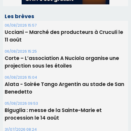
Corte – L’association A Nuciola organise une
projection sous les étoiles
06/08/2026 15:04
Alata - Soirée Tango Argentin au stade de San
Benedetto
05/08/2026 09:53
Biguglia : messe de la Sainte-Marie et
procession le 14 août
31/07/2026 08:24
Tennis - Début ce week-end du tournoi du
RCPV
31/07/2026 08:22
82ème anniversaire de la disparition du
Commandant Antoine de Saint Exupery