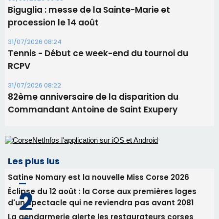
82ème anniversaire de la disparition du
Commandant Antoine de Saint Exupery
Les plus lus
Satine Nomary est la nouvelle Miss Corse 2026
Éclipse du 12 août : la Corse aux premières loges
d'un spectacle qui ne reviendra pas avant 2081
La gendarmerie alerte les restaurateurs corses
face à une nouvelle escroquerie au faux vendeur de
vin
En Corse, un début de saison marqué par une
consommation en recul dans les restaurants
Deux jeunes Ajacciens sur la voie de la médecine
militaire