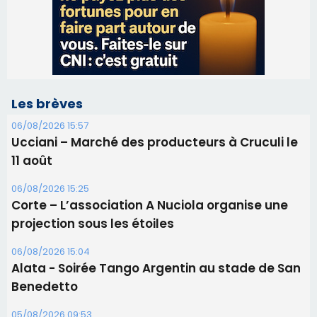
Ucciani – Marché des producteurs à Cruculi le
11 août
06/08/2026 15:25
Corte – L’association A Nuciola organise une
projection sous les étoiles
06/08/2026 15:04
Alata - Soirée Tango Argentin au stade de San
Benedetto
05/08/2026 09:53
Biguglia : messe de la Sainte-Marie et
procession le 14 août
31/07/2026 08:24
Tennis - Début ce week-end du tournoi du
RCPV
31/07/2026 08:22